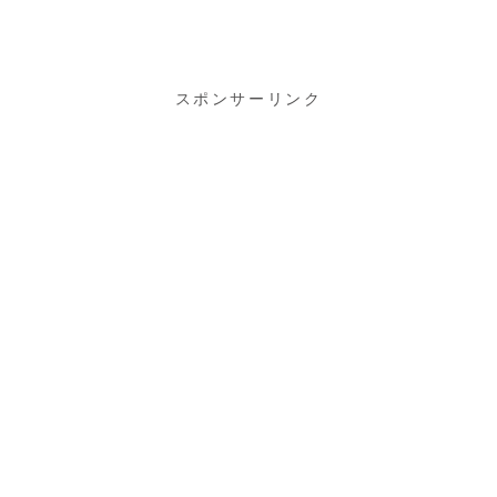
烹料理店をは
じめたのでお
祝いに行って
きました♪
スポンサーリンク