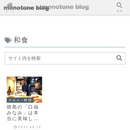
ホーム
検索
和食
グルメ・料理
徳島の「口福
みなみ」は本
当に美味し
い！友達が割
2017.06.12