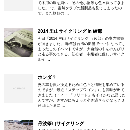
て冬用の服を買い、その他小物等も色々買ってきま
した。 で、当然クラブの新製品も見てしまったの
で、また物欲の …
2014 里山サイクリング in 綾部
今日「2014 里山サイクリング in 綾部」の案内書類
が届きました。 昨年は台風の影響で中止になってし
まったこのイベントですが、大自然の中をのんびり
と走る事のできる、初心者・中級者に優しいサイク
ルイ …
ホンダ？
妻の車を買い換えるために色々と情報を集めている
のですが、最近「ステップワゴン」にも興味が出て
きました（＾＾； 「フリード」もイイかなと思った
んですが、さすがにちょっと小さ過ぎるかなぁ？ 3
列目はたまに …
丹波篠山サイクリング