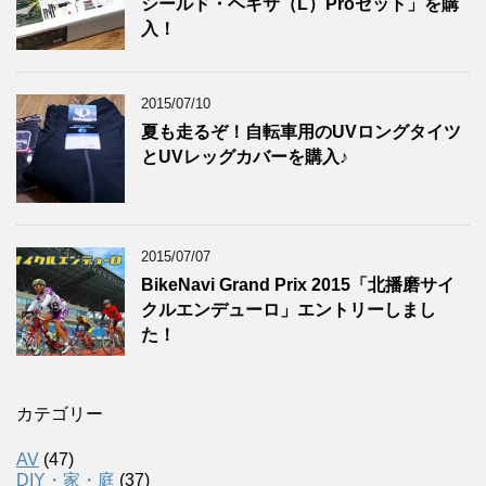
シールド・ヘキサ（L）Proセット」を購
入！
2015/07/10
夏も走るぞ！自転車用のUVロングタイツ
とUVレッグカバーを購入♪
2015/07/07
BikeNavi Grand Prix 2015「北播磨サイ
クルエンデューロ」エントリーしまし
た！
カテゴリー
AV
(47)
DIY・家・庭
(37)