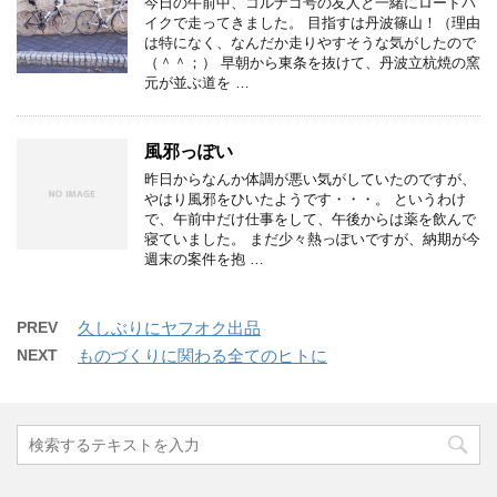
今日の午前中、コルナゴ号の友人と一緒にロードバ
イクで走ってきました。 目指すは丹波篠山！（理由
は特になく、なんだか走りやすそうな気がしたので
（＾＾；） 早朝から東条を抜けて、丹波立杭焼の窯
元が並ぶ道を …
風邪っぽい
昨日からなんか体調が悪い気がしていたのですが、
やはり風邪をひいたようです・・・。 というわけ
で、午前中だけ仕事をして、午後からは薬を飲んで
寝ていました。 まだ少々熱っぽいですが、納期が今
週末の案件を抱 …
PREV
久しぶりにヤフオク出品
NEXT
ものづくりに関わる全てのヒトに