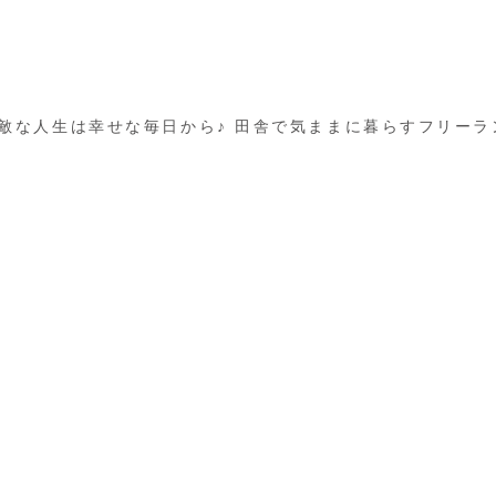
敵な人生は幸せな毎日から♪ 田舎で気ままに暮らすフリーラ