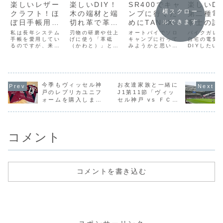
楽しいレザー
楽しいDIY！
SR400でキャ
楽しいDI
横スクロー
クラフト！ほ
木の端材と端
ンプに行くた
第二種電
ぼ日手帳用の
切れ革で革砥
めにTANAXの
事士の試
ルできます
オリジナル革
を作りました
「キャンピン
受けてき
私は長年システム
刃物の研磨や仕上
オートバイでソロ
バイクガレ
カバーを作り
手帳を愛用してい
♪
げに使う「革砥
グシートバッ
キャンプに行って
た♪
自宅の電気
るのですが、来年
（かわと）」とい
みようかと思いま
DIYしたい
ました♪
グ2」を購入
はまた「ほぼ日手
うモノがあるので
して、荷物を積載
い、第二種
しました！
帳」を併用しよう
すが、簡単に自作
するためのシート
事士の試験
かと考えて、数年
できるということ
バッグを購入しま
てきました
ぶりにほぼ日手帳
で挑戦してみまし
した。以前に、サ
種電気工事
（本体のみ）を購
た。既製品の「革
イドバッグは追加
験って何？
入しました。過去
今季もヴィッセル神
砥」もたくさん売
お友達家族と一緒に
したんですが、さ
方のために
にも「ほぼ日手
ってますが、もし
すがにサイドバッ
サイトの説
戸のレプリカユニフ
J1第11節「ヴィッ
帳」を使用してい
余ってる材料があ
グとバックパック
用すると、
ォームを購入しまし
セル神戸 vs ＦＣ町
た事があります
れば、それを活用
だけでは容量に不
電気工事士
た！
田ゼルビア」を観て
し、他にも「ジブ
することでとても
安があるので、バ
ついて一般
きました♪
ン手帳」や他の手
安くできます。そ
イク用のシートバ
工作物等の
帳を併用していた
んなわけで、木工
ッグも追加する
関して必要
時期...
D...
こ...
識...
コメント
コメントを書き込む