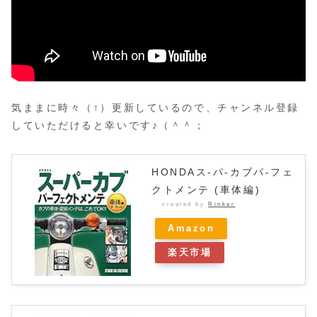
気ままに時々（↑）更新しているので、チャンネル登録
していただけると幸いです♪（＾＾；
HONDAス-パ-カブパ-フェ
クトメンテ (車体編)
created by
Rinker
Amazon
楽天市場