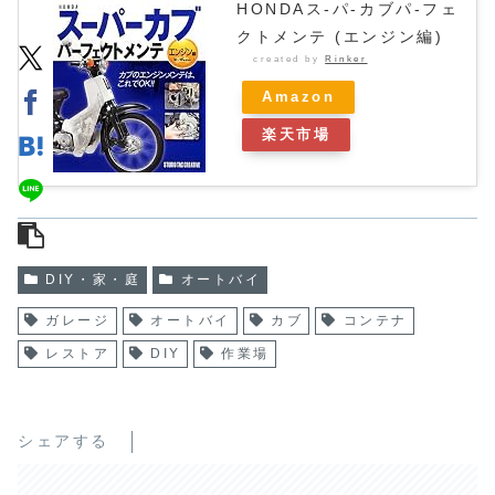
HONDAス-パ-カブパ-フェ
クトメンテ (エンジン編)
created by
Rinker
Amazon
楽天市場
DIY・家・庭
オートバイ
ガレージ
オートバイ
カブ
コンテナ
レストア
DIY
作業場
シェアする