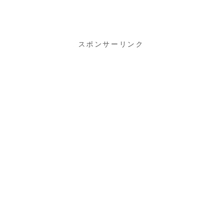
ドセット
「PLANTRO
NICS M70」
購入
スポンサーリンク