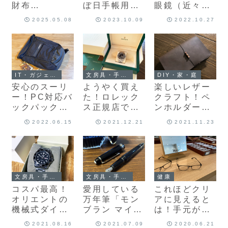
財布
ぼ日手帳用の
眼鏡（近々両
「SEASAR
オリジナル革
用）を購入し
2025.05.08
2023.10.09
2022.10.27
Integral」を
カバーを作り
ました♪
購入しまし
ました♪
た！
DIY・家・庭
IT・ガジェット・コンピュータ
文房具・手帳・万年筆
楽しいレザー
安心のスーリ
ようやく買え
クラフト！ペ
ー！PC対応バ
た！ロレック
ンホルダー付
ックパック
ス正規店でサ
トラベラーズ
「Thule
ブマリーナー
2022.06.15
2021.12.21
2021.11.23
ノートカバー
Paramount
ノンデイト
を作りました♪
Backpack
（Ref.12406
24L」を購入♪
0）購入♪
文房具・手帳・万年筆
文房具・手帳・万年筆
健康
コスパ最高！
愛用している
これほどクリ
オリエントの
万年筆「モン
アに見えると
機械式ダイバ
ブラン マイス
は！手元が
ーズウォッチ
ターシュテュ
Retinaだ！
2021.08.16
2021.07.09
2020.06.21