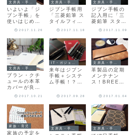
文房具・手帳・万年筆
文房具・手帳・万年筆
文房具・手帳・万年筆
いよいよ「ジ
ジブン手帳用
ジブン手帳の
ブン手帳」を
「三菱鉛筆 ス
記入用に「三
使いはじめる
タイルフィッ
菱鉛筆 スタイ
のでブラン・
ト」のリフィ
ルフィット」
2017.11.26
2017.11.18
2017.11.09
クチュールの
ル構成を変
を購入！
本革カバーを
更！
購入しました♪
（0.28mm→0
.38＆
0.7mm）
IT・ガジェット・コンピュータ
文房具・手帳・万年筆
文房具・手帳・万年筆
来年はジブン
革製品の定期
ブラン・クチ
手帳＋システ
メンテナン
ュールの本革
ム手帳！？手
ス！BREEの
カバーが良さ
帳の構成と運
ヌメ革財布を
そう？ジブン
用方法を再検
使って半年が
2017.10.21
2017.09.28
2017.01.04
手帳用のカバ
討します♪
経ちました♪
ー探し♪
家族・育児
文房具・手帳・万年筆
文房具・手帳・万年筆
家族の予定を