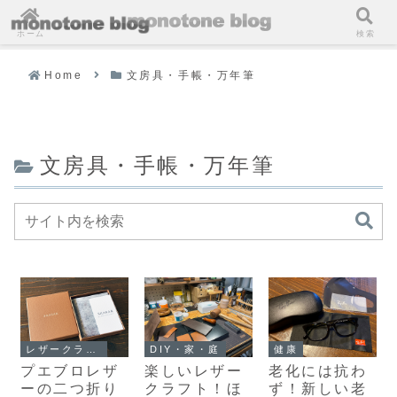
ホーム
検索
Home
文房具・手帳・万年筆
文房具・手帳・万年筆
レザークラフト
DIY・家・庭
健康
プエブロレザ
楽しいレザー
老化には抗わ
ーの二つ折り
クラフト！ほ
ず！新しい老