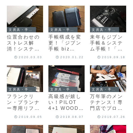
「ORIENT
ック P145」
44才で老眼鏡
MAKO XL」
を修理に出し
デビューしま
購入♪
ました
した♪
文房具・手帳・万年筆
文房具・手帳・万年筆
文房具・手帳・万年筆
位置合わせの
手帳構成を変
来年もジブン
ストレス解
更！「ジブン
手帳＆システ
消！システム
手帳 biz
ム手帳！「ジ
手帳リフィル
mini」から
ブン手帳 Biz
2020.03.03
2020.01.22
2019.09.18
用の穴あけパ
「ほぼ日手帳
mini 2020」
ンチを買い替
カズンavec」
購入しました♪
えました♪
に替えました
文房具・手帳・万年筆
文房具・手帳・万年筆
文房具・手帳・万年筆
フランクリ
高級感が嬉し
万年筆のメン
ン・プランナ
い！PILOT
テナンス！専
ー専用リフィ
4+1 WOODに
門店でプロに
ルセット「マ
スタイルフィ
ペン先の調整
2019.09.05
2019.08.07
2019.07.26
スター・フォ
ットのシグノ
をお願いしま
ーム・パッ
リフィルを入
した♪
ク」購入♪
れて使います♪