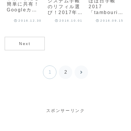
システム手帳
ほぼ日手帳
簡単に共有！
のリフィル選
2017
Googleカレ
び！2017年も
「tambourin
ンダーでスケ
「バインデッ
e（black）」
2016.12.30
2016.10.01
2016.09.15
ジュール・タ
クス ウィーク
が届きました♪
スクを共有す
リー バーチカ
る方法
ルタイプ」を
使います♪
Next
1
2
次
へ
スポンサーリンク