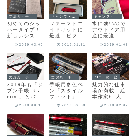
文房具・手帳・万年筆
キャンプ・アウトドア
キャンプ・アウトドア
初めてのジッ
ファーストエ
水に強いので
パータイプ！
イドキットに
アウトドア用
新しいシステ
最適！ビクト
途に最適！耐
ム手帳
リノックスの
洗紙のメモ帳
2019.03.09
2019.01.31
2019.01.03
「fILOFAX
マルチツール
「TAGGED（
Nappa ジッ
「クラシック
タグド）」購
プ」を購入し
SD」購入♪
入♪
ました♪
文房具・手帳・万年筆
文房具・手帳・万年筆
DIY・家・庭
2019年も「ジ
手帳用多色ペ
魅力的な仕事
ブン手帳 Biz
ン「スタイル
場が満載！絵
mini」とバイ
フィット」の
本作家61人の
ブルサイズの
ホルダーを
アトリエと道
2018.09.30
2018.09.08
2018.02.02
システム手帳
「ドクターグ
具
を併用しま
リップ 4+1」
す！
に変更しまし
た♪