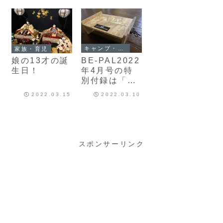
クを作りまし
神戸 vs メル
な森キャンプ
た♪
ボルン・ビク
村）
トリー」を観
戦してきまし
た♪
キャンプ・アウトドア
家族・育児
BE-PAL2022
娘の13才の誕
年4月号の特
生日！
別付録は「ソ
ロキャン・ア
2022.03.15
2022.03.10
ウトドアテー
ブル」
スポンサーリンク