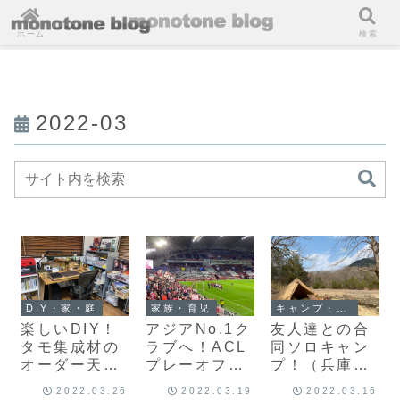
ホーム
検索
2022-03
DIY・家・庭
家族・育児
キャンプ・アウトドア
楽しいDIY！
アジアNo.1ク
友人達との合
タモ集成材の
ラブへ！ACL
同ソロキャン
オーダー天板
プレーオフ
プ！（兵庫県
で趣味用デス
「ヴィッセル
加東市 ちいさ
2022.03.26
2022.03.19
2022.03.16