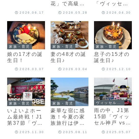
花」で高級卵
「ヴィッセル
かけご飯とス
神戸 vs セレ
2026.06.17
2026.05.28
2026.04.30
イーツを食べ
ッソ大阪」を
てきました♪
観てきました♪
家族・育児
家族・育児
家族・育児
娘の17才の誕
妻の48才の誕
息子の15才の
生日！
生日♪
誕生日♪
2026.03.07
2026.03.04
2025.12.10
ヴィッセル神戸
家族・育児
家族・育児
雨の中、J1第
いよいよホー
豪華な宿に感
15節「ヴィッ
ム最終戦！J1
激！今夏の家
セル神戸 vs
第37節「ヴィ
族旅行は伊
セレッソ大
ッセル神戸 vs
勢・鳥羽を楽
2025.11.30
2025.08.11
2025.05.07
阪」を観てき
FC東京」を観
しんできまし