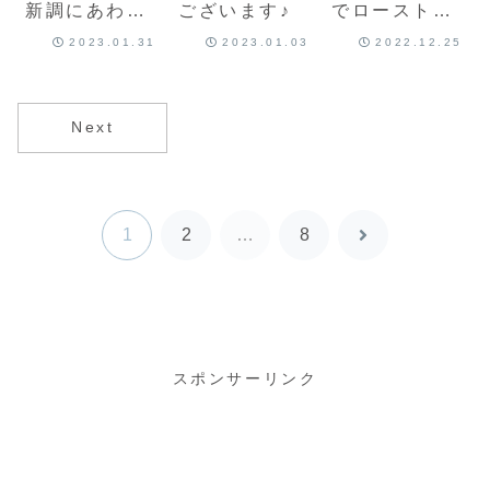
新調にあわせ
ございます♪
でローストチ
てキッチンカ
キン♪
2023.01.31
2023.01.03
2022.12.25
ウンターに置
く棚を作りま
した♪
Next
1
2
…
8
次
へ
スポンサーリンク