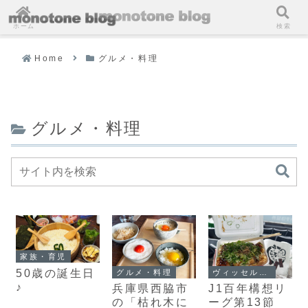
ホーム
検索
Home
グルメ・料理
グルメ・料理
家族・育児
50歳の誕生日
グルメ・料理
ヴィッセル神戸
♪
兵庫県西脇市
J1百年構想リ
の「枯れ木に
ーグ第13節