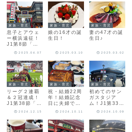
ました♪
てきました♪
た♪
家族・育児
家族・育児
家族・育児
息子とアウェ
娘の16才の誕
妻の47才の誕
ー横浜遠征！
生日！
生日♪
J1第8節「横
浜FC vs ヴィ
2025.04.07
2025.03.10
2025.03.02
ッセル神戸」
を観てきまし
た♪
家族・育児
家族・育児
家族・育児
リーグ２連覇
祝・結婚22周
初めてのサン
＆２冠達成！
年！結婚記念
ガスタジア
J1第38節「ヴ
日に夫婦でラ
ム！J1第33節
ィッセル神戸
ンチデートを
「京都サンガ
2024.12.15
2024.10.11
2024.10.09
vs 湘南ベルマ
楽しんできま
F.C. vs ヴィ
ーレ」を観て
した♪
ッセル神戸」
きました♪
を観てきまし