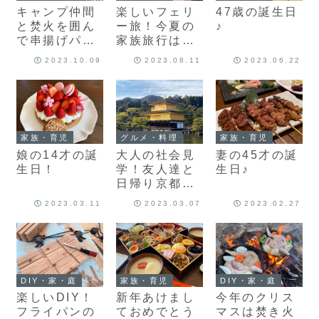
キャンプ仲間
楽しいフェリ
47歳の誕生日
と焚火を囲ん
ー旅！今夏の
♪
で串揚げパー
家族旅行は中
ティ♪
国地方を満喫
2023.10.09
2023.08.11
2023.06.22
してきました♪
家族・育児
グルメ・料理
家族・育児
娘の14才の誕
大人の社会見
妻の45才の誕
生日！
学！友人達と
生日♪
日帰り京都観
光に行ってき
2023.03.11
2023.03.07
2023.02.27
ました♪
DIY・家・庭
家族・育児
DIY・家・庭
楽しいDIY！
新年あけまし
今年のクリス
フライパンの
ておめでとう
マスは焚き火