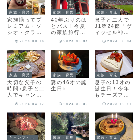
た♪
家族・育児
家族・育児
家族・育児
家族揃ってプ
40年ぶりのは
息子と二人で
レミアム・ソ
とバス！今夏
J1第24節「ヴ
シオ・クラ
の家族旅行は
ィッセル神戸
ブ！J1第28節
東京に行って
vs 名古屋グラ
2024.09.16
2024.08.04
2024.08.04
「ヴィッセル
きました♪
ンパス」を観
神戸 vs サガ
てきました♪
ン鳥栖」を観
てきました♪
家族・育児
家族・育児
家族・育児
大切な父子の
妻の46才の誕
息子の13才の
時間♪息子と二
生日♪
誕生日！今年
人でキャンプ
もチーズフォ
に行ってきま
ンデュでお祝
2024.04.17
2024.03.02
2023.12.11
した！
い♪
キャンプ・アウトドア
家族・育児
家族・育児