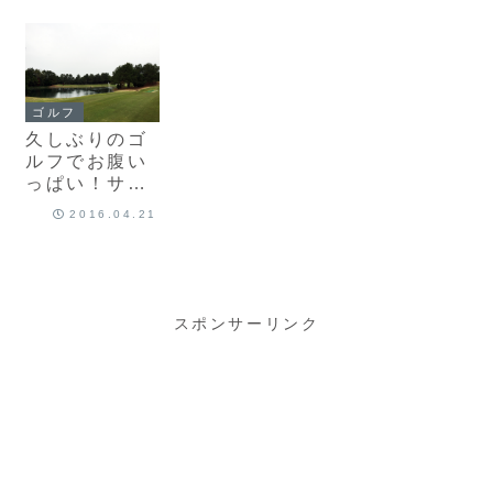
参加しました
3P SOCK」
フ倶楽部）
♪（東条ゴルフ
購入！
倶楽部）
ゴルフ
久しぶりのゴ
ルフでお腹い
っぱい！サー
ビス満点の
2016.04.21
「富士OGMゴ
ルフクラブ 小
野コース」
スポンサーリンク