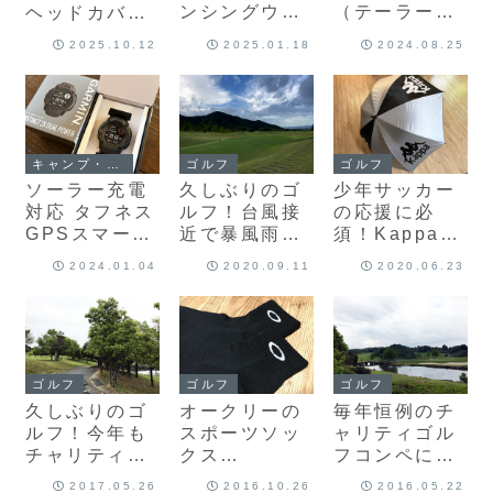
ンシングウェ
（テーラーメ
ヘッドカバー
ア 9.5型
イド ステルス
を購入しまし
2025.10.12
2025.01.18
2024.08.25
MQBWJJ00
グローレ）を
た♪
」を購入しま
購入しました♪
した！
キャンプ・アウトドア
ゴルフ
ゴルフ
ソーラー充電
久しぶりのゴ
少年サッカー
対応 タフネス
ルフ！台風接
の応援に必
GPSスマート
近で暴風雨の
須！Kappaの
ウォッチ
日にラウンド
UVカット全天
2024.01.04
2020.09.11
2020.06.23
「GARMIN
してきました♪
候傘（ゴルフ
Instinct 2X
傘）を購入し
Dual
ました♪
Power」購入
♪
ゴルフ
ゴルフ
ゴルフ
久しぶりのゴ
オークリーの
毎年恒例のチ
ルフ！今年も
スポーツソッ
ャリティゴル
チャリティゴ
クス
フコンペに参
ルフコンペに
「OAKLEY
加♪（東条ゴル
2017.05.26
2016.10.26
2016.05.22