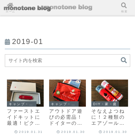
ホーム
検索
2019-01
キャンプ・アウトドア
キャンプ・アウトドア
DIY・家・庭
ファーストエ
アウトドア遊
そなえよつね
イドキットに
びの必需品！
に！２種類の
最適！ビクト
ドイターの専
エアゾール式
リノックスの
用ポーチでフ
簡易消火器を
2019.01.31
2019.01.30
2019.01.30