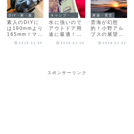
代わりに♪
DIY・家・庭
キャンプ・アウトドア
家族・育児
素人のDIYに
水に強いので
雲海が幻想
は190mmより
アウトドア用
的！小野アル
165mm！マキ
途に最適！耐
プスの展望台
タの電気マル
洗紙のメモ帳
（惣山）で
2019.01.05
2019.01.03
2019.01.02
ノコ
「TAGGED（
2019年の初日
「M565」購
タグド）」購
の出を見てき
入♪
入♪
ました♪
スポンサーリンク