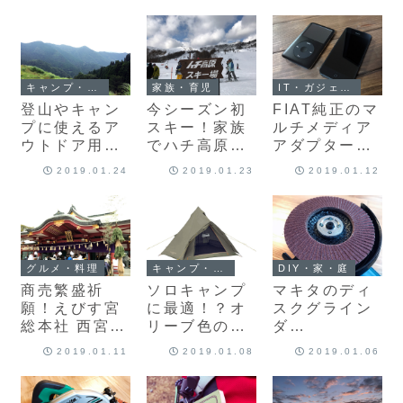
マルチツール
ァーストエイ
購入しました♪
「クラシック
ドキットを作
SD」購入♪
りました♪
キャンプ・アウトドア
家族・育児
IT・ガジェット・コンピュータ
登山やキャン
今シーズン初
FIAT純正のマ
プに使えるア
スキー！家族
ルチメディア
ウトドア用ウ
でハチ高原ス
アダプターと
ォッチの購入
キー場に行っ
iPod classic
2019.01.24
2019.01.23
2019.01.12
を検討中♪
てきました♪
の相性が悪い
（？）ので
iPhoneに変
更！
グルメ・料理
キャンプ・アウトドア
DIY・家・庭
商売繁盛祈
ソロキャンプ
マキタのディ
願！えびす宮
に最適！？オ
スクグライン
総本社 西宮神
リーブ色のコ
ダ
社 十日戎
ールマン製品
「9533BL」
2019.01.11
2019.01.08
2019.01.06
（Amazon限
購入！ヤナセ
定）がカッコ
スパークディ
イイ♪
スクでサンダ