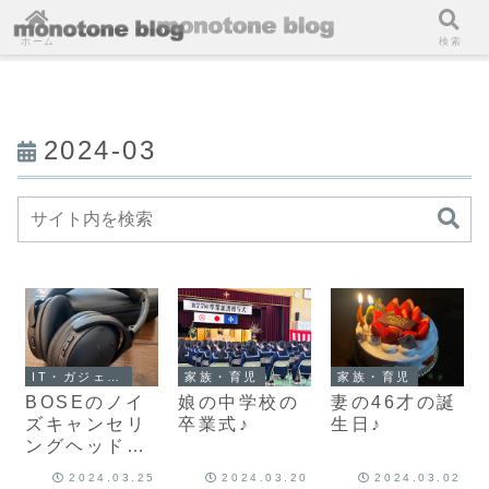
ホーム
検索
2024-03
IT・ガジェット・コンピュータ
家族・育児
家族・育児
BOSEのノイ
娘の中学校の
妻の46才の誕
ズキャンセリ
卒業式♪
生日♪
ングヘッドホ
ン
2024.03.25
2024.03.20
2024.03.02