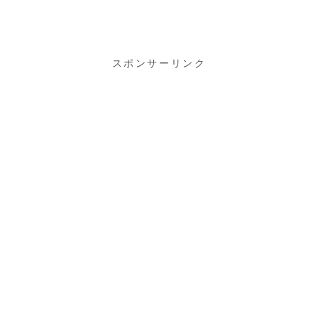
「QuietComf
ort
Headphones
」購入♪
スポンサーリンク