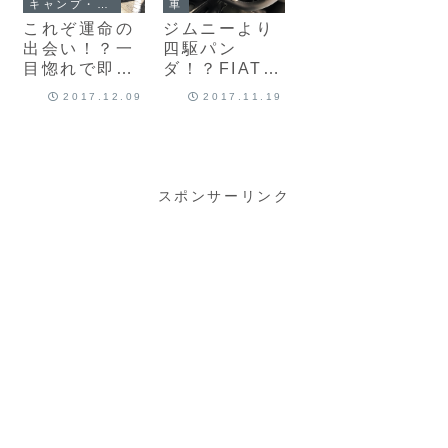
キャンプ・アウトドア
車
購入しました♪
これぞ運命の
ジムニーより
出会い！？一
四駆パン
目惚れで即決
ダ！？FIATデ
注文した
ィーラーで限
2017.12.09
2017.11.19
「FIAT
定車「Panda
Panda 4×4」
4×4」を見て
が納車されま
きました♪
した♪
スポンサーリンク