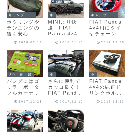
購入♪
キャンプ・アウトドア
車
キャンプ・アウトドア
ポタリングや
MINIより快
FIAT Panda
ランニングの
適！FIAT
4×4用にタイ
後も安心！汗
Panda 4×4
ヤチェーン
だくでクルマ
にロードバイ
「バイセンフ
2018.02.13
2018.01.15
2017.12.30
を運転する時
クを積んでみ
ェルス クラッ
のために防水
ました♪
ク&ゴー ユニ
シートカバー
カM32」購
を購入♪
入！
DIY・家・庭
車
車
パンダにはゴ
さらに便利で
FIAT Panda
リラ！ポータ
カッコ良く！
4×4の純正ド
ブルカーナビ
FIAT Panda
リンクホルダ
「Gorilla
4×4にルーフ
ーが使いもの
2017.12.23
2017.12.15
2017.12.13
CN-G510D」
ラック
にならないの
購入＆FIAT
「THULE
で「カーメイ
Panda 4×4へ
TH859XT」
ト ツインカッ
の取り付け♪
を付けました♪
プホルダーク
ワトロX」を