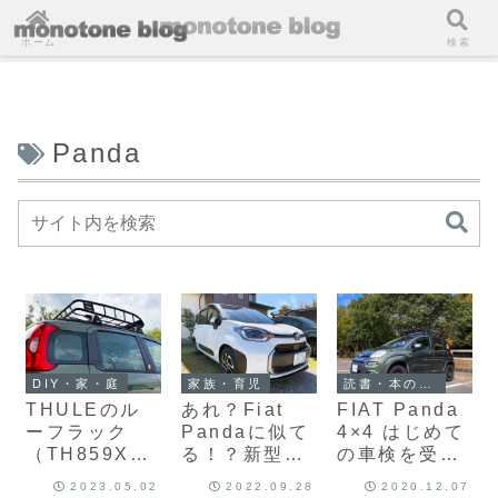
ホーム
検索
Panda
読書・本の紹介
DIY・家・庭
家族・育児
FIAT Panda
THULEのル
あれ？Fiat
4×4 はじめて
ーフラック
Pandaに似て
の車検を受け
（TH859XT
る！？新型シ
ました
）のロゴが剥
エンタ納車さ
2023.05.02
2022.09.28
2020.12.07