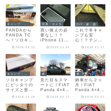
げたので純正
れました♪
補修パーツで
リフレッシュ♪
キャンプ・アウトドア
写真・カメラ
DIY・家・庭
PANDAから
買い換えの必
これで冬キャ
PANDA TC
要なし！？
ンプも安
へ！ソロキャ
iPhone 11
心！？テンマ
ンプ用テント
Proを使って1
クデザイン
2020.03.22
2019.11.01
2018.11.17
を買い替えま
ヶ月が経ちま
「PANDA」
した♪
した
テントのスカ
ート（すきま
風対策）を自
作しました♪
キャンプ・アウトドア
車
車
ソロキャンプ
見た目をスマ
納車から２ヶ
にピッタリの
ートに！FIAT
月！FIAT
サイズと形！
Panda 4×4の
Panda 4×4の
テンマクデザ
鉄チンホイー
初回点検に行
2018.11.16
2018.02.17
2018.02.17
インのモノポ
ルにセンター
ってきました♪
ールテント
キャップを装
「PANDA」
着しました♪