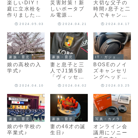
楽しいDIY！
災害対策！新
大切な父子の
庭に立水栓を
しいポータブ
時間♪息子と二
作りました
ル電源
人でキャンプ
（２回目）♪
「Anker
に行ってきま
2024.05.03
2024.04.21
2024.04.17
Solix
した！
C800」を購
入しました♪
家族・育児
家族・育児
IT・ガジェット・コンピュータ
娘の高校の入
妻と息子と三
BOSEのノイ
学式♪
人でJ1第5節
ズキャンセリ
「ヴィッセル
ングヘッドホ
神戸 vs 北海
ン
2024.04.10
2024.04.02
2024.03.25
道コンサドー
「QuietComf
レ札幌」を観
ort
てきました♪
Headphones
」購入♪
家族・育児
家族・育児
写真・カメラ
娘の中学校の
妻の46才の誕
オンライン会
卒業式♪
生日♪
議用にソニー