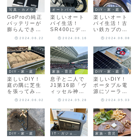
オートバイ
写真・カメラ
DIY・家・庭
楽しいオート
GoProの純正
楽しいオート
バイ生活！
バッテリーが
バイ生活！古
SR400にデグ
膨らんできた
い鉄カブのリ
ナーのサイド
ので新しいモ
アフェンダー
2024.06.22
2024.06.16
2024.06.08
バッグ
ノに買い替
をカットしま
「DEGNER
え！
した♪
NB-1」を取り
付けました♪
DIY・家・庭
家族・育児
DIY・家・庭
楽しいDIY！
息子と二人で
楽しいDIY！
庭の隅に芝生
J1第16節「ヴ
ポータブル電
を張ってみま
ィッセル神戸
源にソーラー
した♪
vs 東京ヴェル
パネルを接続
2024.06.02
2024.05.28
2024.05.03
ディ」を観て
して庭の小屋
きました♪
をオフグリッ
ド化♪
DIY・家・庭
IT・ガジェット・コンピュータ
家族・育児