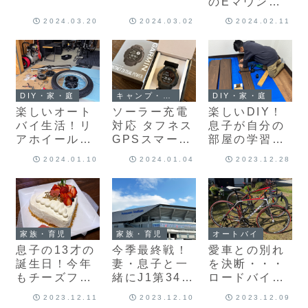
のEマウント
広角単焦点レ
2024.03.20
2024.03.02
2024.02.11
ンズ「SONY
E 20mm
F2.8」購入！
DIY・家・庭
キャンプ・アウトドア
DIY・家・庭
楽しいオート
ソーラー充電
楽しいDIY！
バイ生活！リ
対応 タフネス
息子が自分の
アホイールド
GPSスマート
部屋の学習机
ライブハブに
ウォッチ
に棚を作りま
2024.01.10
2024.01.04
2023.12.28
Ｏリングを追
「GARMIN
した♪
加してグリス
Instinct 2X
アップ♪
Dual
Power」購入
♪
家族・育児
家族・育児
オートバイ
息子の13才の
今季最終戦！
愛車との別れ
誕生日！今年
妻・息子と一
を決断・・・
もチーズフォ
緒にJ1第34節
ロードバイク
ンデュでお祝
「ガンバ大阪
とMTBを売却
2023.12.11
2023.12.10
2023.12.09
い♪
vs ヴィッセル
しました！