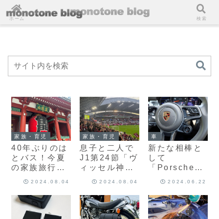
ホーム
検索
家族・育児
家族・育児
車
40年ぶりのは
息子と二人で
新たな相棒と
とバス！今夏
J1第24節「ヴ
して
の家族旅行は
ィッセル神戸
「Porsche
東京に行って
vs 名古屋グラ
Macan（ポル
2024.08.04
2024.08.04
2024.06.22
きました♪
ンパス」を観
シェ マカ
てきました♪
ン）」を購入
しました！