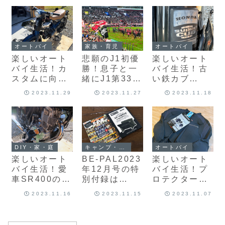
神戸」を観て
きました♪
オートバイ
家族・育児
オートバイ
楽しいオート
悲願のJ1初優
楽しいオート
バイ生活！カ
勝！息子と一
バイ生活！古
スタムに向け
緒にJ1第33節
い鉄カブ
て鉄カブ90の
「ヴィッセル
（HA02型ス
2023.11.29
2023.11.27
2023.11.18
不要パーツを
神戸 vs 名古
ーパーカブ
取り外しまし
屋グランパ
90）を手に入
た♪
ス」を観てき
れました♪
ました♪
キャンプ・アウトドア
DIY・家・庭
オートバイ
BE-PAL2023
楽しいオート
楽しいオート
年12月号の特
バイ生活！愛
バイ生活！プ
別付録は
車SR400のエ
ロテクター入
「GRIP
ンジンオイル
りのインナー
2023.11.16
2023.11.15
2023.11.07
SWANY スチ
＆フィルター
ウェア「コミ
ール焚き火台
交換に初挑戦
ネ SK-625」
Black
しました♪
購入♪