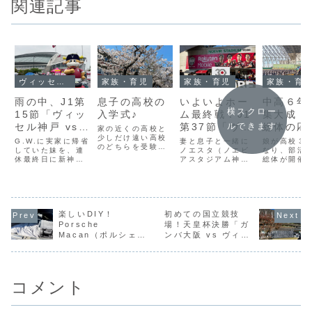
関連記事
ヴィッセル神戸
家族・育児
家族・育児
家族・育
雨の中、J1第
息子の高校の
いよいよホー
中高６年
横スクロー
15節「ヴィッ
入学式♪
ム最終戦！J1
集大成！
セル神戸 vs
第37節「ヴィ
総体の応
ルできます
家の近くの高校と
セレッソ大
少しだけ遠い高校
ッセル神戸 vs
行ってき
G.W.に実家に帰省
妻と息子と一緒に
娘が高校３
のどちらを受験す
阪」を観てき
していた妹を、連
FC東京」を観
ノエスタ（ノエビ
た♪
なり、部活
るか、最後まで悩
休最終日に新神戸
アスタジアム神
総体が開催
ました♪
てきました♪
んでいた息子なん
駅まで送っていっ
戸）に行き、J1第
ので、妻と
ですが、色々と自
たんですが、ちょ
37節「ヴィッセル
応援に行っ
分で考えた結果、
うどノエスタでヴ
神戸 vs FC東京」
した。中学
最終的には近くの
ィッセル神戸の試
を観てきました。
の時にソフ
高校を選択して、
合がある日だった
J1リーグの今季ホ
ル部に入部
無事に合格しまし
ので、ついでに観
楽しいDIY！
初めての国立競技
ーム最終戦です。
校に入って
た。というわけ
てきました。普段
（ヴィッセル神戸
続けてきた
Porsche
場！天皇杯決勝「ガ
で、息子は私も昔
であれば、妹を新
はACLEというア
約６年間頑
Macan（ポルシェ
ンバ大阪 vs ヴィッ
通っていた高校で
神戸駅で降ろして
ジアの大会も戦っ
ことになり
マカン）で車中泊す
セル神戸」を観てき
３年間を過ごすこ
そのまま車でノエ
ていて、12/9にも
高校では副
るための準備♪
とになりました。
ました♪
スタに向かうとこ
ノエスタで試合
テンも任さ
こ...
ろですが、連...
が...
た。この大
部...
コメント