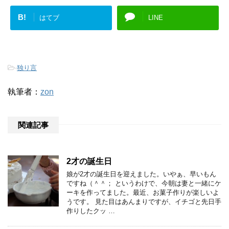
B!
はてブ
LINE
-
独り言
執筆者：
zon
関連記事
2才の誕生日
娘が2才の誕生日を迎えました。いやぁ、早いもん
ですね（＾＾； というわけで、今朝は妻と一緒にケ
ーキを作ってました。最近、お菓子作りが楽しいよ
うです。 見た目はあんまりですが、イチゴと先日手
作りしたクッ …