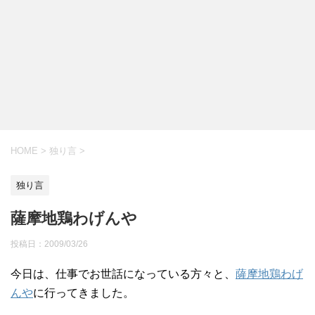
HOME
>
独り言
>
独り言
薩摩地鶏わげんや
投稿日：
2009/03/26
今日は、仕事でお世話になっている方々と、
薩摩地鶏わげ
んや
に行ってきました。