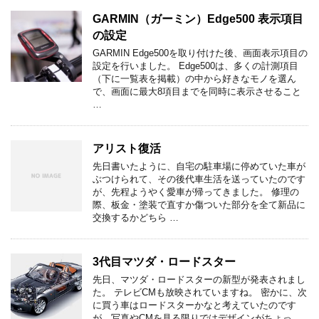
GARMIN（ガーミン）Edge500 表示項目
の設定
GARMIN Edge500を取り付けた後、画面表示項目の
設定を行いました。 Edge500は、多くの計測項目
（下に一覧表を掲載）の中から好きなモノを選ん
で、画面に最大8項目までを同時に表示させること
…
アリスト復活
先日書いたように、自宅の駐車場に停めていた車が
ぶつけられて、その後代車生活を送っていたのです
が、先程ようやく愛車が帰ってきました。 修理の
際、板金・塗装で直すか傷ついた部分を全て新品に
交換するかどちら …
3代目マツダ・ロードスター
先日、マツダ・ロードスターの新型が発表されまし
た。 テレビCMも放映されていますね。 密かに、次
に買う車はロードスターかなと考えていたのです
が、写真やCMを見る限りではデザインがちょっ