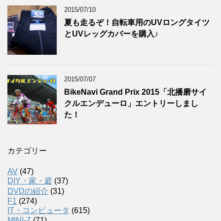
2015/07/10
夏も走るぞ！自転車用のUVロングタイツ
とUVレッグカバーを購入♪
2015/07/07
BikeNavi Grand Prix 2015「北播磨サイ
クルエンデューロ」エントリーしまし
た！
カテゴリー
AV
(47)
DIY・家・庭
(37)
DVDの紹介
(31)
F1
(274)
IT・コンピュータ
(615)
MINI-Z
(71)