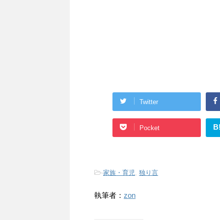
Twitter
B
Pocket
-
家族・育児
,
独り言
執筆者：
zon