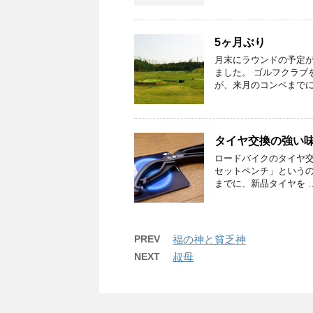
5ヶ月ぶり
月末にラウンドの予定
ました。 ゴルフクラブ
が、来月のコンペまでに
タイヤ交換の強い味方
ロードバイクのタイヤ交換の
セットペンチ」というの
までに、新品タイヤを 
PREV
福の神と貧乏神
NEXT
叔母