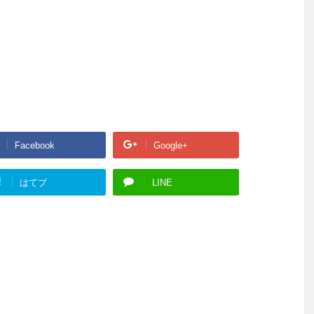
Facebook
Google+
!
はてブ
LINE