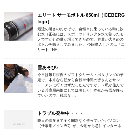
エリート サーモボトル 650ml（ICEBERG
logo）
最近の暑さのおかげで、自転車に乗っている時に飲
む水（正確には、スポーツドリンクを水で割ったモ
ノですが）の量が増えてきたので、容量が大きめの
ボトルを購入してみました。 今回購入したのは「エ
リート THE …
雪あそび♪
今日は毎月恒例のソフトクリーム・ポタリングの予
定で、本来なら朝から自転車仲間の皆さんとサン
ト・アンに行くはずだったんですが、（私が住んで
いる兵庫県南部にしては珍しく）昨夜から雪が降っ
ていたので、残念な …
トラブル発生中・・・
昨日の深夜まで全く問題なく使っていたパソコン
（仕事用メインPC）が、今朝から急にインターネ