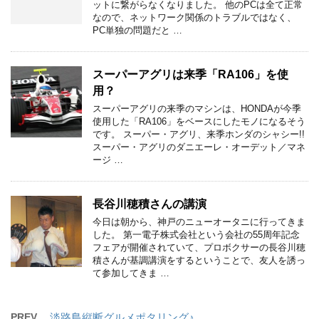
ットに繋がらなくなりました。 他のPCは全て正常
なので、ネットワーク関係のトラブルではなく、
PC単独の問題だと …
スーパーアグリは来季「RA106」を使
用？
スーパーアグリの来季のマシンは、HONDAが今季
使用した「RA106」をベースにしたモノになるそう
です。 スーパー・アグリ、来季ホンダのシャシー!!
スーパー・アグリのダニエーレ・オーデット／マネ
ージ …
長谷川穂積さんの講演
今日は朝から、神戸のニューオータニに行ってきま
した。 第一電子株式会社という会社の55周年記念
フェアが開催されていて、プロボクサーの長谷川穂
積さんが基調講演をするということで、友人を誘っ
て参加してきま …
PREV
淡路島縦断グルメポタリング♪