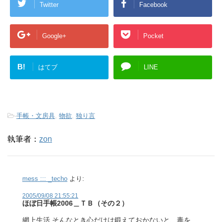
Twitter
Facebook
Google+
Pocket
B!
はてブ
LINE
-
手帳・文房具
,
物欲
,
独り言
執筆者：
zon
mess ::: _techo
より:
2005/09/08 21:55:21
ほぼ日手帳2006＿ＴＢ（その２）
網上生活 そんなとき心だけは鍛えておかないと、毒を