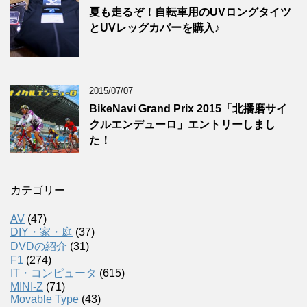
夏も走るぞ！自転車用のUVロングタイツ
とUVレッグカバーを購入♪
2015/07/07
BikeNavi Grand Prix 2015「北播磨サイ
クルエンデューロ」エントリーしまし
た！
カテゴリー
AV
(47)
DIY・家・庭
(37)
DVDの紹介
(31)
F1
(274)
IT・コンピュータ
(615)
MINI-Z
(71)
Movable Type
(43)