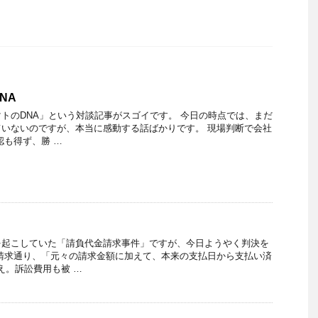
NA
トのDNA」という対談記事がスゴイです。 今日の時点では、まだ
いないのですが、本当に感動する話ばかりです。 現場判断で会社
認も得ず、勝 …
を起こしていた「請負代金請求事件」ですが、今日ようやく判決を
請求通り、「元々の請求金額に加えて、本来の支払日から支払い済
え。訴訟費用も被 …