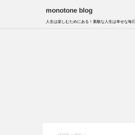
monotone blog
人生は楽しむためにある！素敵な人生は幸せな毎日
HOME
>
物欲
>