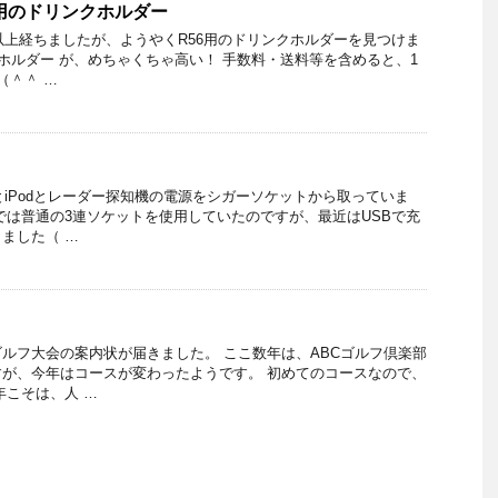
6）用のドリンクホルダー
年以上経ちましたが、ようやくR56用のドリンクホルダーを見つけま
プホルダー が、めちゃくちゃ高い！ 手数料・送料等を含めると、1
（＾＾ …
ビとiPodとレーダー探知機の電源をシガーソケットから取っていま
では普通の3連ソケットを使用していたのですが、最近はUSBで充
ました（ …
ルフ大会の案内状が届きました。 ここ数年は、ABCゴルフ倶楽部
が、今年はコースが変わったようです。 初めてのコースなので、
年こそは、人 …