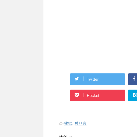
Twitter
B
Pocket
-
物欲
,
独り言