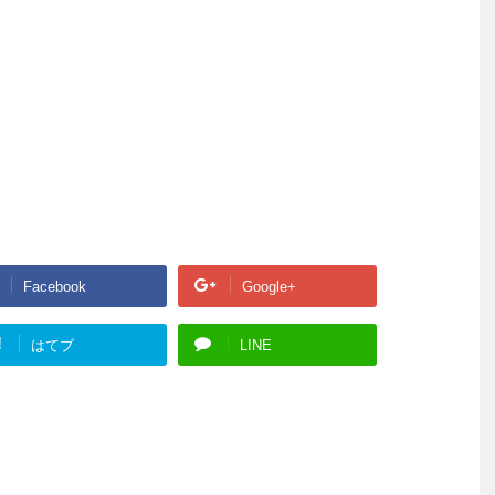
Facebook
Google+
!
はてブ
LINE