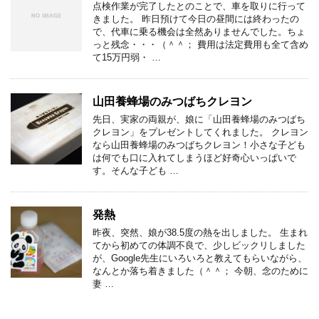
点検作業が完了したとのことで、車を取りに行って
きました。 昨日預けて今日の昼間には終わったの
で、代車に乗る機会は全然ありませんでした。ちょ
っと残念・・・（＾＾； 費用は法定費用も全て含め
て15万円弱・ …
山田養蜂場のみつばちクレヨン
先日、実家の両親が、娘に「山田養蜂場のみつばち
クレヨン」をプレゼントしてくれました。 クレヨン
なら山田養蜂場のみつばちクレヨン！小さな子ども
は何でも口に入れてしまうほど好奇心いっぱいで
す。そんな子ども …
発熱
昨夜、突然、娘が38.5度の熱を出しました。 生まれ
てから初めての体調不良で、少しビックリしました
が、Google先生にいろいろと教えてもらいながら、
なんとか落ち着きました（＾＾； 今朝、念のために
妻 …