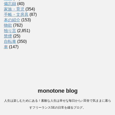
備忘録
(40)
家族・育児
(354)
手帳・文房具
(87)
本の紹介
(153)
物欲
(762)
独り言
(2,851)
禁煙
(25)
自転車
(350)
車
(147)
monotone blog
人生は楽しむためにある！素敵な人生は幸せな毎日から♪ 田舎で気ままに暮ら
すフリーランスSEの日常を綴るブログ。