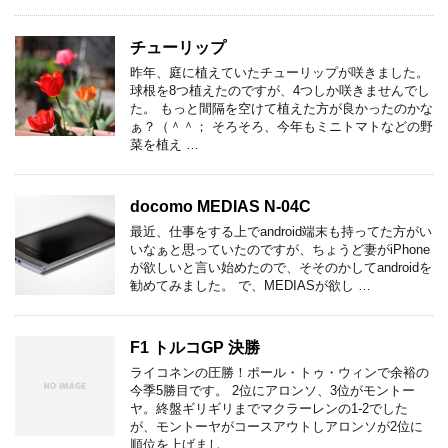
チューリップ
昨年、庭に植えていたチューリップが咲きました。
球根を8つ植えたのですが、4つしか咲きませんでし
た。 もっと間隔を空けて植えた方が良かったのかな
ぁ？（＾＾； そろそろ、今年もミニトマトなどの野
菜を植え …
docomo MEDIAS N-04C
最近、仕事をする上でandroid端末も持ってた方がい
いなぁと思っていたのですが、ちょうど妻がiPhone
が欲しいと言い始めたので、そそのかしてandroidを
勧めてみました。 で、MEDIASが欲し …
F1 トルコGP 決勝
ライコネンの圧勝！ポール・トゥ・ウィンで余裕の
今季5勝目です。 2位にアロンソ、3位がモントー
ヤ。終盤ギリギリまでマクラーレンの1-2でした
が、モントーヤがコースアウトしアロンソが2位に
順位を上げまし …