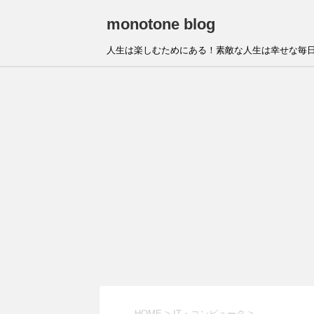
monotone blog
人生は楽しむためにある！素敵な人生は幸せな毎日
HOME
>
IT・コンピュータ
>