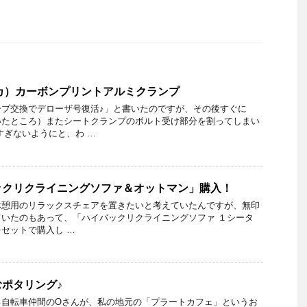
ズーカ）カーボンプリントアルミクランプ
ーブ交換でデローザ号復活♪」と書いたのですが、その後すぐに
いたところ）またシートクランプのボルト受け部分を割ってしまい
すぎないようにと、わ …
ックリクライニングソファ＆オットマン」購入！
休憩用のリラックスチェアを置きたいと考えていたんですが、無印
っていたのもあって、「ハイバックリクライニングソファ １シータ
セットで購入し …
ポタリング♪
る自転車仲間のOさんが、私の地元の「プラートカフェ」というお