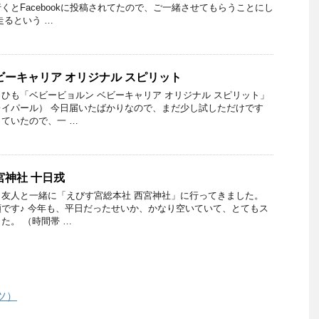
くとFacebookに投稿されてたので、ご一緒させてもらうことにし
走るという …
ビーキャリア オリジナル スピリット
ひも「ベビービョルン ベビーキャリア オリジナル スピリット」
イパール） 今日届いたばかりなので、まだ少し試しただけです
ていたので、一 …
宮神社 十日戎
友人と一緒に「えびす宮総本社 西宮神社」に行ってきました。
です♪ 今年も、平日だったせいか、かなり空いていて、とてもス
た。 （時間帯 …
ツ）