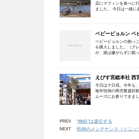
店にマフィンを食べに行
ました。 今日は一緒に
ベビービョルン ベ
ベビービョルンの抱っこ
を購入しました。（グレ
が、娘は嫌がらずに眠っ
えびす宮総本社 西
今日は十日戎。今年も、
毎年恒例の商売繁盛祈願
ムーズにお参りできまし
PREV
“物欲”は遺伝する
NEXT
恒例のメンテナンス（ミニッ