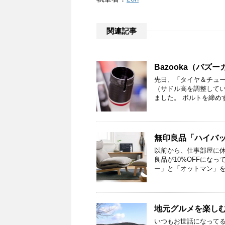
関連記事
Bazooka（バ
先日、「タイヤ＆チュ
（サドル高を調整して
ました。 ボルトを締め
無印良品「ハイバ
以前から、仕事部屋に
良品が10%OFFにな
ー」と「オットマン」を
地元グルメを楽しむ
いつもお世話になって