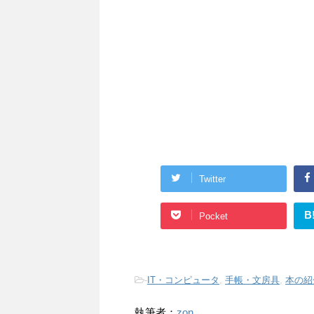
Twitter
B
Pocket
-
IT・コンピュータ
,
手帳・文房具
,
本の紹
執筆者：
zon