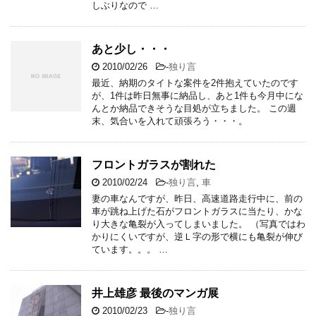
しぶりなので …
あと少し・・・
2010/02/26
-
独り言
最近、納期のタイトな案件を2件抱えていたのです
が、1件は昨日無事に納品し、あと1件も今月中にな
んとか納品できそうな目処が立ちました。 この週
末、気合いを入れて頑張ろう・・・。
フロントガラスが割れた
2010/02/24
-
独り言
,
車
妻の車なんですが、昨日、高速道路走行中に、前の
車が跳ね上げた石がフロントガラスに当たり、かな
り大きな亀裂が入ってしまいました。 （写真ではわ
かりにくいですが、逆Ｌ字の形で横にも亀裂が伸び
ています。。。 …
井上雄彦 最後のマンガ展
2010/02/23
-
独り言