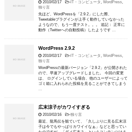
2010/02/17
-
IT・コンピュータ
,
WordPress
,
独り言
先ほど、WordPressを「2.9.2」にした際、
Tweetableプラグインが上手く動作していなかった
ようなので、もう一度テスト。。。 追記： 正常に
動作（Twitterへの自動投稿）したようです …
WordPress 2.9.2
2010/02/17
-
IT・コンピュータ
,
WordPress
,
独り言
WordPressの最新バージョン「2.9.2」が公開された
ので、早速アップグレードしました。 今回の変更
は、 ログインしている場合、他のユーザーによって
ゴミ箱に入れられた投稿を見ることができてしまう
…
広末涼子がカワイすぎる
2010/02/16
-
独り言
最近、龍馬伝を観ていて、「久しぶりに見る広末涼
子は今でもやっぱりカワイイなぁ」などと思ってい
たのですが、「ダメ広末？」というコンテンツはさ