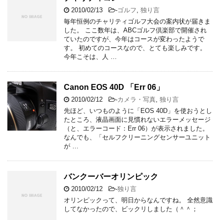
2010/02/13
-
ゴルフ
,
独り言
毎年恒例のチャリティゴルフ大会の案内状が届きま
した。 ここ数年は、ABCゴルフ倶楽部で開催され
ていたのですが、今年はコースが変わったようで
す。 初めてのコースなので、とても楽しみです。
今年こそは、人 …
Canon EOS 40D 「Err 06」
2010/02/12
-
カメラ・写真
,
独り言
先ほど、いつものように「EOS 40D」を使おうとし
たところ、液晶画面に見慣れないエラーメッセージ
（と、エラーコード：Err 06）が表示されました。
なんでも、「セルフクリーニングセンサーユニット
が …
バンクーバーオリンピック
2010/02/12
-
独り言
オリンピックって、明日からなんですね。 全然意識
してなかったので、ビックリしました（＾＾；