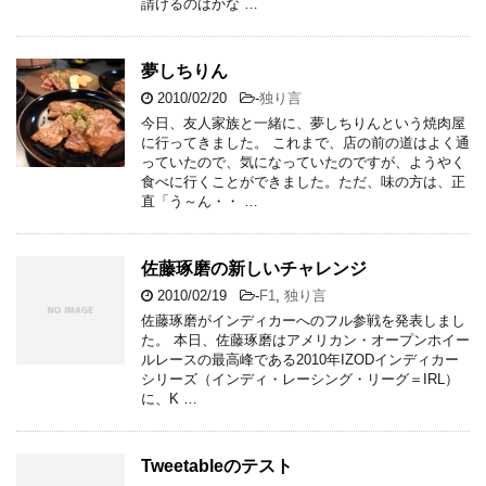
請けるのはかな …
夢しちりん
2010/02/20
-
独り言
今日、友人家族と一緒に、夢しちりんという焼肉屋
に行ってきました。 これまで、店の前の道はよく通
っていたので、気になっていたのですが、ようやく
食べに行くことができました。ただ、味の方は、正
直「う～ん・・ …
佐藤琢磨の新しいチャレンジ
2010/02/19
-
F1
,
独り言
佐藤琢磨がインディカーへのフル参戦を発表しまし
た。 本日、佐藤琢磨はアメリカン・オープンホイー
ルレースの最高峰である2010年IZODインディカー
シリーズ（インディ・レーシング・リーグ＝IRL）
に、K …
Tweetableのテスト