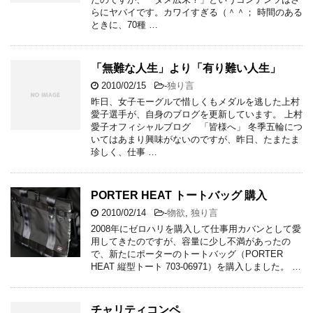
らにヤバイです。カワイすぎる（＾＾； 時間のある
ときに、70種 …
「無難な人生」より「有り難い人生」
2010/02/15
-
独り言
昨日、女子モーグルで惜しくもメダルを逃した上村
愛子選手が、自身のブログを更新しています。 上村
愛子オフィシャルブログ 「皆様へ」 冬季五輪につ
いてはあまり興味がないのですが、昨日、たまたま
珍しく、仕事 …
PORTER HEAT トートバッグ 購入
2010/02/14
-
物欲
,
独り言
2008年にゼロハリを購入して仕事用カバンとして愛
用してきたのですが、容量に少し不満があったの
で、新たにポーターのトートバッグ（PORTER
HEAT 縦型トート 703-06971）を購入しました。 …
チャリティコンペ