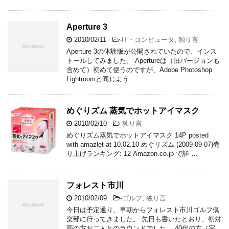
Aperture 3
2010/02/11
-
IT・コンピュータ
,
独り言
Aperture 3の体験版が公開されていたので、インス
トールしてみました。 Apertureは（旧バージョンも
含めて）初めて使うのですが、Adobe Photoshop
Lightroomと同じよう …
めぐりズム 蒸気でホットアイマスク
2010/02/10
-
独り言
めぐりズム蒸気でホットアイマスク 14P posted
with amazlet at 10.02.10 めぐリズム (2009-09-07)売
り上げランキング: 12 Amazon.co.jp で詳 …
フォレスト市川
2010/02/09
-
ゴルフ
,
独り言
今日は予定通り、早朝からフォレスト市川ゴルフ倶
楽部に行ってきました。 先日も書いたとおり、初対
面の方お二人とのラウンドでした。 40代の方（完