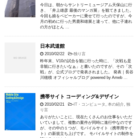
今日は、朝からサントリーミュージアム天保山に行
き、「井上雄彦 最後のマンガ展」を観てきました。
今回も娘をベビーカーに乗せて行ったのですが、今
月の初めに行った男鹿和雄展と違って、他に子連れ
の方がほとん …
日本武道館
2010/02/22
-
独り言
昨年末、V10の試合を観に行った時に、「次戦も是
非観に行きたいなぁ」と書いたのですが、その「次
戦」が、公式ブログで発表されました。 発表｜長谷
川穂積 オフィシャルブログ powered by Ameb …
携帯サイト コーディング&デザイン
2010/02/21
-
IT・コンピュータ
,
本の紹介
,
独
り言
ありがたいことに、現在たくさんのお仕事をいただ
いていまして、複数の案件が同時に進行中なのです
が、その中の１つが、モバイルサイト（携帯用サイ
ト）の新規立ち上げです。 モバイルサイトの制作を