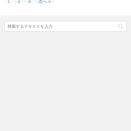
1
2
3
次へ »