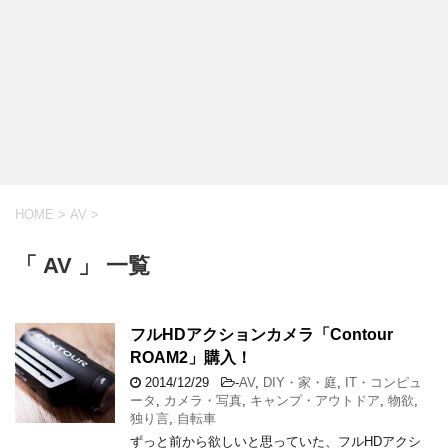
HOME
>
AV
>
「 AV 」 一覧
フルHDアクションカメラ「Contour
ROAM2」購入！
2014/12/29
-
AV
,
DIY・家・庭
,
IT・コンピュ
ータ
,
カメラ・写真
,
キャンプ・アウトドア
,
物欲
,
独り言
,
自転車
ずっと前から欲しいと思っていた、フルHDアクシ