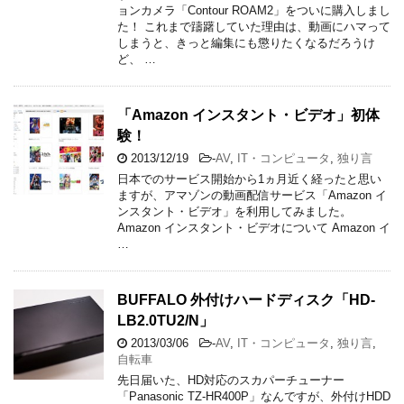
ョンカメラ「Contour ROAM2」をついに購入しまし
た！ これまで躊躇していた理由は、動画にハマって
しまうと、きっと編集にも懲りたくなるだろうけ
ど、 …
「Amazon インスタント・ビデオ」初体
験！
2013/12/19
-
AV
,
IT・コンピュータ
,
独り言
日本でのサービス開始から1ヵ月近く経ったと思い
ますが、アマゾンの動画配信サービス「Amazon イ
ンスタント・ビデオ」を利用してみました。
Amazon インスタント・ビデオについて Amazon イ
…
BUFFALO 外付けハードディスク「HD-
LB2.0TU2/N」
2013/03/06
-
AV
,
IT・コンピュータ
,
独り言
,
自転車
先日届いた、HD対応のスカパーチューナー
「Panasonic TZ-HR400P」なんですが、外付けHDD