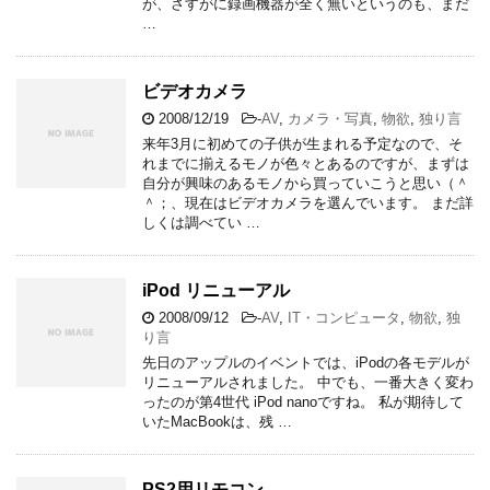
が、さすがに録画機器が全く無いというのも、まだ
…
ビデオカメラ
2008/12/19
-
AV
,
カメラ・写真
,
物欲
,
独り言
来年3月に初めての子供が生まれる予定なので、そ
れまでに揃えるモノが色々とあるのですが、まずは
自分が興味のあるモノから買っていこうと思い（＾
＾；、現在はビデオカメラを選んでいます。 まだ詳
しくは調べてい …
iPod リニューアル
2008/09/12
-
AV
,
IT・コンピュータ
,
物欲
,
独
り言
先日のアップルのイベントでは、iPodの各モデルが
リニューアルされました。 中でも、一番大きく変わ
ったのが第4世代 iPod nanoですね。 私が期待して
いたMacBookは、残 …
PS2用リモコン