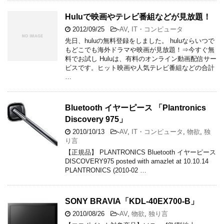
Huluで映画やテレビ番組などが見放題！
2012/09/25
-
AV
,
IT・コンピュータ
先日、huluの無料登録をしました。 huluならいつで
もどこでも海外ドラマや映画が見放題！⇒今すぐ無
料でお試し Huluは、有料のオンライン動画配信サー
ビスです。ヒット映画や人気テレビ番組などの合計
…
Bluetooth イヤーピース 「Plantronics
Discovery 975」
2010/10/13
-
AV
,
IT・コンピュータ
,
物欲
,
独
り言
【正規品】 PLANTRONICS Bluetooth イヤーピース
DISCOVERY975 posted with amazlet at 10.10.14
PLANTRONICS (2010-02 …
SONY BRAVIA「KDL-40EX700-B」
2010/08/26
-
AV
,
物欲
,
独り言