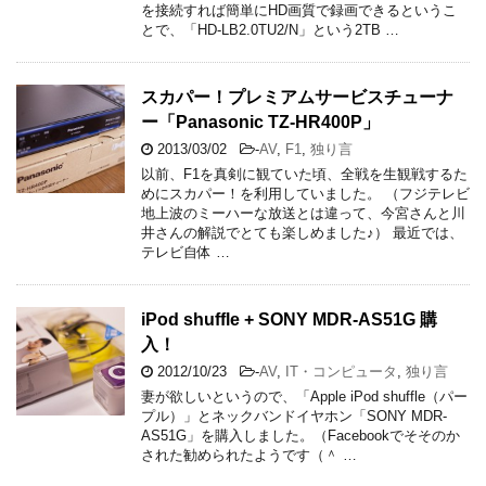
を接続すれば簡単にHD画質で録画できるというこ
とで、「HD-LB2.0TU2/N」という2TB …
スカパー！プレミアムサービスチューナ
ー「Panasonic TZ-HR400P」
2013/03/02
-
AV
,
F1
,
独り言
以前、F1を真剣に観ていた頃、全戦を生観戦するた
めにスカパー！を利用していました。 （フジテレビ
地上波のミーハーな放送とは違って、今宮さんと川
井さんの解説でとても楽しめました♪） 最近では、
テレビ自体 …
iPod shuffle + SONY MDR-AS51G 購
入！
2012/10/23
-
AV
,
IT・コンピュータ
,
独り言
妻が欲しいというので、「Apple iPod shuffle（パー
プル）」とネックバンドイヤホン「SONY MDR-
AS51G」を購入しました。（Facebookでそそのか
された勧められたようです（＾ …