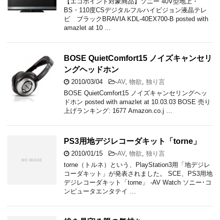
【エコポイント対象商品】ソニー 40V型地上・
BS・110度CSデジタルフルハイビジョン液晶テレ
ビ ブラックBRAVIA KDL-40EX700-B posted with
amazlet at 10 …
BOSE QuietComfort15 ノイズキャンセリ
ングヘッドホン
2010/03/04
-
AV
,
物欲
,
独り言
BOSE QuietComfort15 ノイズキャンセリングヘッ
ドホン posted with amazlet at 10.03.03 BOSE 売り
上げランキング: 1677 Amazon.co.j …
PS3用地デジレコーダキット「torne」
2010/01/15
-
AV
,
物欲
,
独り言
torne（トルネ）という、PlayStation3用「地デジレ
コーダキット」が発表されました。 SCE、PS3用地
デジレコーダキット「torne」 -AV Watch ソニー･コ
ンピュータエンタテイ …