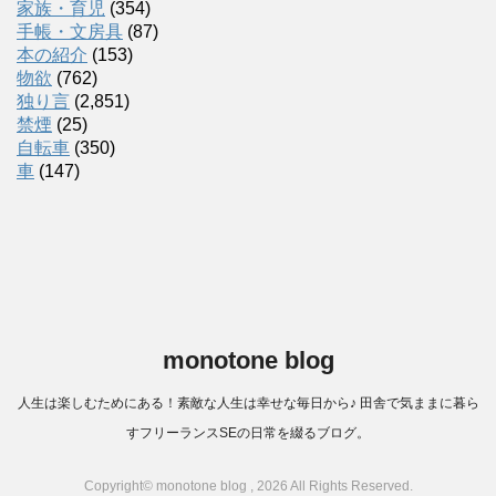
家族・育児
(354)
手帳・文房具
(87)
本の紹介
(153)
物欲
(762)
独り言
(2,851)
禁煙
(25)
自転車
(350)
車
(147)
monotone blog
人生は楽しむためにある！素敵な人生は幸せな毎日から♪ 田舎で気ままに暮ら
すフリーランスSEの日常を綴るブログ。
Copyright© monotone blog , 2026 All Rights Reserved.