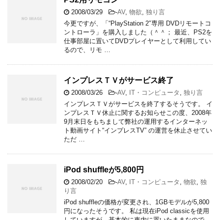
2008/03/29
-
AV
,
物欲
,
独り言
今更ですが、「“PlayStation 2″専用 DVDリモートコ
ントローラ」を購入しました（＾＾； 最近、PS2を
仕事部屋に置いてDVDプレイヤーとして利用してい
るので、リモ …
インプレスＴＶがサービス終了
2008/03/26
-
AV
,
IT・コンピュータ
,
独り言
インプレスＴＶがサービスを終了するそうです。 イ
ンプレスＴＶ休止に関するお知らせこの度、2008年
9月末日をもちまして弊社の運用するインターネッ
ト動画サイト“インプレスTV” の運営を休止させてい
ただ …
iPod shuffleが5,800円
2008/02/20
-
AV
,
IT・コンピュータ
,
物欲
,
独
り言
iPod shuffleの価格が変更され、1GBモデルが5,800
円になったそうです。 私は現在iPod classicを使用
していますが、基本的に車内に置いたままなので、