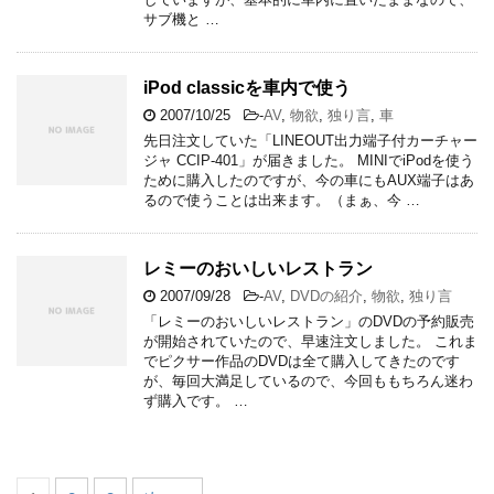
サブ機と …
iPod classicを車内で使う
2007/10/25
-
AV
,
物欲
,
独り言
,
車
先日注文していた「LINEOUT出力端子付カーチャー
ジャ CCIP-401」が届きました。 MINIでiPodを使う
ために購入したのですが、今の車にもAUX端子はあ
るので使うことは出来ます。（まぁ、今 …
レミーのおいしいレストラン
2007/09/28
-
AV
,
DVDの紹介
,
物欲
,
独り言
「レミーのおいしいレストラン」のDVDの予約販売
が開始されていたので、早速注文しました。 これま
でピクサー作品のDVDは全て購入してきたのです
が、毎回大満足しているので、今回ももちろん迷わ
ず購入です。 …