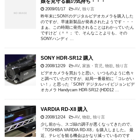
娘を見守る親の気持ち・・・
2009/01/17
-
AV
,
独り言
昨年末にSONYのデジタルビデオカメラを購入した
のですが、早速新製品が発表されたようです・・・
まぁ、この時期に発売されることはわかっていたん
ですけど（＾＾； で、そんなことよりも、その
SONYハンディ …
SONY HDR-SR12 購入
2008/12/29
-
AV
,
家族・育児
,
物欲
,
独り言
ビデオカメラを買おうと思い、いつものように色々
と調べていたのですが、結局一番最初に「コレがい
い！」と思った「SONY デジタルハイビジョンビデ
オカメラ Handycam HDR-SR12 (HDD12 …
VARDIA RD-X8 購入
2008/12/24
-
AV
,
物欲
,
独り言
少し前から、スゴ録の調子が悪くなってきたので、
「TOSHIBA VARDIA RD-X8」を購入しました。 最
近、テレビを観る機会はかなり減っているのです