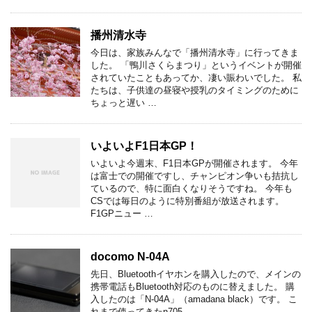
播州清水寺
今日は、家族みんなで「播州清水寺」に行ってきま
した。 「鴨川さくらまつり」というイベントが開催
されていたこともあってか、凄い賑わいでした。 私
たちは、子供達の昼寝や授乳のタイミングのために
ちょっと遅い …
いよいよF1日本GP！
いよいよ今週末、F1日本GPが開催されます。 今年
は富士での開催ですし、チャンピオン争いも拮抗し
ているので、特に面白くなりそうですね。 今年も
CSでは毎日のように特別番組が放送されます。
F1GPニュー …
docomo N-04A
先日、Bluetoothイヤホンを購入したので、メインの
携帯電話もBluetooth対応のものに替えました。 購
入したのは「N-04A」（amadana black）です。 こ
れまで使ってきたn705 …