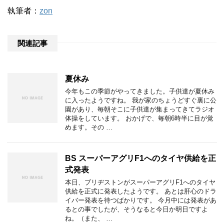
執筆者：
zon
関連記事
夏休み
今年もこの季節がやってきました。子供達が夏休み
に入ったようですね。 我が家のちょうどすぐ裏に公
園があり、毎朝そこに子供達が集まってきてラジオ
体操をしています。 おかげで、毎朝6時半に目が覚
めます。その …
BS スーパーアグリF1へのタイヤ供給を正
式発表
本日、ブリヂストンがスーパーアグリF1へのタイヤ
供給を正式に発表したようです。 あとは肝心のドラ
イバー発表を待つばかりです。 今月中には発表があ
るとの事でしたが、そうなると今日か明日ですよ
ね。（また、 …