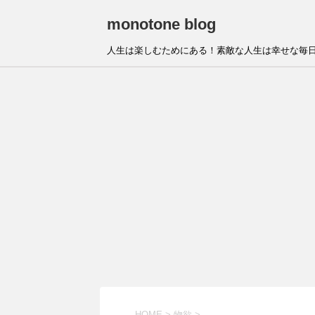
monotone blog
人生は楽しむためにある！素敵な人生は幸せな毎日
HOME
>
物欲
>