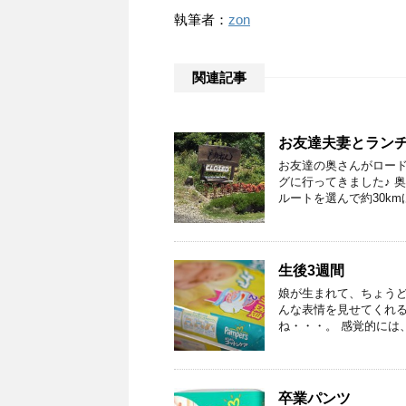
執筆者：
zon
関連記事
お友達夫妻とランチポタ
お友達の奥さんがロー
グに行ってきました♪ 
ルートを選んで約30km
生後3週間
娘が生まれて、ちょうど
んな表情を見せてくれる
ね・・・。 感覚的には
卒業パンツ