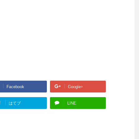
Facebook
Google+
!
はてブ
LINE