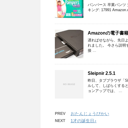
パンパース 卒業パンツ 女の子 3
キング: 17991 Amazon
Amazonの電子書籍リ
遅ればせながら、先日ようや
れました。 今さら説明する
接 …
Sleipnir 2.5.1
昨日、タブブラウザ「Sle
ルして、しばらくすると
ョンアップでは、 …
PREV
おたんじょうびかい
NEXT
1才の誕生日♪