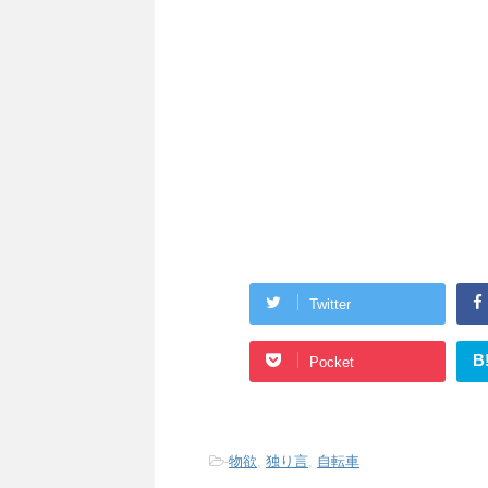
Twitter
B
Pocket
-
物欲
,
独り言
,
自転車