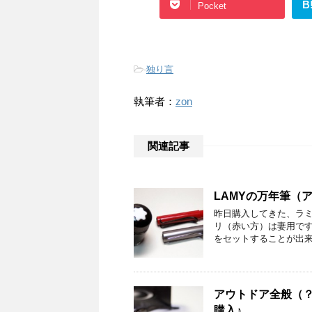
B
Pocket
-
独り言
執筆者：
zon
関連記事
LAMYの万年筆（
昨日購入してきた、ラミ
リ（赤い方）は妻用です
をセットすることが出来
アウトドア全般（？）用
購入♪