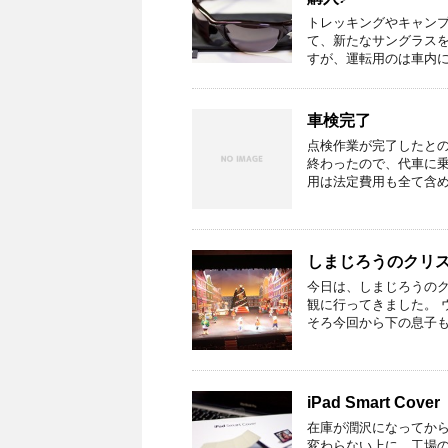
トレッキングやキャンプ
て、新たなサングラスを
すが、運転用のは車内に
車検完了
点検作業が完了したとの
終わったので、代車に乗
用は法定費用も全て含め
しまじろうのクリ
今日は、しまじろうの
観に行ってきました。 
そろ今回から下の息子も
iPad Smart Cover
在庫が潤沢になってから
変わらない上に、工場