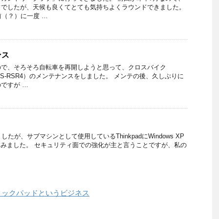
フでしたが、天候も良くてとても気持ちよくラウンドできました。
前（？）に一度 …
ンス
ので、そろそろ自転車を再開しようと思って、クロスバイク
U LGS-RSR4）のメンテナンスをしました。 メンテの後、久しぶりに
ですが …
たが、サブマシンとして使用しているThinkpadにWindows XP
てみました。 セキュリティ面での強化が主と言うことですが、私の
クックパッドというビジネス