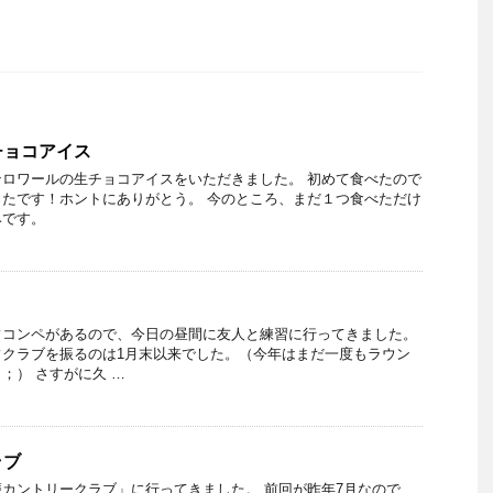
チョコアイス
ロワールの生チョコアイスをいただきました。 初めて食べたので
たです！ホントにありがとう。 今のところ、まだ１つ食べただけ
みです。
フコンペがあるので、今日の昼間に友人と練習に行ってきました。
フクラブを振るのは1月末以来でした。（今年はまだ一度もラウン
；） さすがに久 …
ラブ
カントリークラブ」に行ってきました。 前回が昨年7月なので、