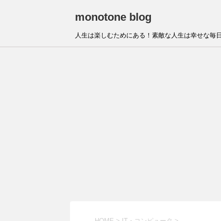
monotone blog
人生は楽しむためにある！素敵な人生は幸せな毎日
HOME
>
IT・コンピュータ
>