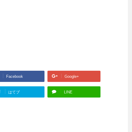
Facebook
Google+
!
はてブ
LINE