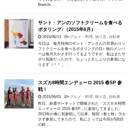
Bianchi …
サント・アンのソフトクリームを食べる
ポタリング♪（2015年6月）
2015/06/13
-
グルメ・料理
,
独り言
,
自転車
今日は、毎月恒例のサント・アンさんの月替わりソ
フトクリームを食べるポタリングの日♪ 他のメンバ
ーは毎月欠かさず行ってるようですが、私はまたサ
ボり気味だったので、ちょっと久しぶりの参加にな
ります（＾＾； …
スズカ8時間エンデューロ 2015 春SP 参
戦！
2015/06/01
-
グルメ・料理
,
独り言
,
自転車
昨日、鈴鹿サーキットで開催された「スズカ８時間
エンデューロ 2015 春SP」に参加してきました。
2013年の春に初参戦して以来、毎回（春と秋）欠か
さず参加してきたので、私にとっては今回が5回目
の鈴 …