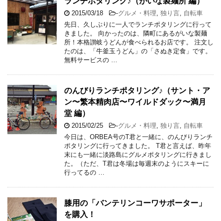
ランチポタリング♪（がいな製麺所 編）
2015/03/18
-
グルメ・料理
,
独り言
,
自転車
先日、久しぶりに一人でランチポタリングに行って
きました。 向かったのは、隣町にあるがいな製麺
所！本格讃岐うどんが食べられるお店です。 注文し
たのは、「牛釜玉うどん」の「さぬき定食」です。
無料サービスの …
のんびりランチポタリング♪（サント・ア
ン〜繁本精肉店〜ワイルドダック〜満月
堂 編）
2015/02/25
-
グルメ・料理
,
独り言
,
自転車
今日は、ORBEA号のT君と一緒に、のんびりランチ
ポタリングに行ってきました。 T君と言えば、昨年
末にも一緒に淡路島にグルメポタリングに行きまし
た。（ただ、T君は冬場は毎週末のようにスキーに
行ってるの …
膝用の「バンテリンコーワサポーター」
を購入！