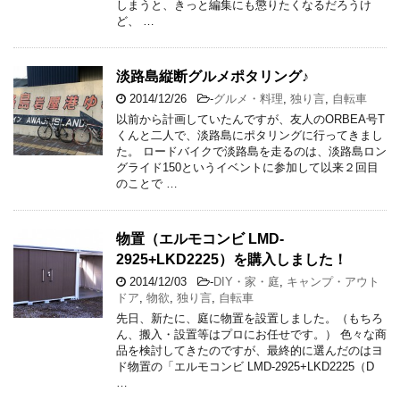
しまうと、きっと編集にも懲りたくなるだろうけ
ど、 …
淡路島縦断グルメポタリング♪
2014/12/26
-
グルメ・料理
,
独り言
,
自転車
以前から計画していたんですが、友人のORBEA号T
くんと二人で、淡路島にポタリングに行ってきまし
た。 ロードバイクで淡路島を走るのは、淡路島ロン
グライド150というイベントに参加して以来２回目
のことで …
物置（エルモコンビ LMD-
2925+LKD2225）を購入しました！
2014/12/03
-
DIY・家・庭
,
キャンプ・アウト
ドア
,
物欲
,
独り言
,
自転車
先日、新たに、庭に物置を設置しました。（もちろ
ん、搬入・設置等はプロにお任せです。） 色々な商
品を検討してきたのですが、最終的に選んだのはヨ
ド物置の「エルモコンビ LMD-2925+LKD2225（D
…