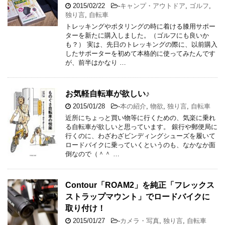
2015/02/22
-
キャンプ・アウトドア
,
ゴルフ
,
独り言
,
自転車
トレッキングやポタリングの時に着ける膝用サポー
ターを新たに購入しました。（ゴルフにも良いか
も？） 実は、先日のトレッキングの際に、以前購入
したサポーターを初めて本格的に使ってみたんです
が、前半はかなり …
お気軽自転車が欲しい♪
2015/01/28
-
本の紹介
,
物欲
,
独り言
,
自転車
近所にちょっと買い物等に行くための、気楽に乗れ
る自転車が欲しいと思っています。 銀行や郵便局に
行くのに、わざわざビンディングシューズを履いて
ロードバイクに乗っていくというのも、なかなか面
倒なので（＾＾ …
Contour「ROAM2」を純正「フレックス
ストラップマウント」でロードバイクに
取り付け！
2015/01/27
-
カメラ・写真
,
独り言
,
自転車