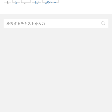
1
2
…
18
次へ »