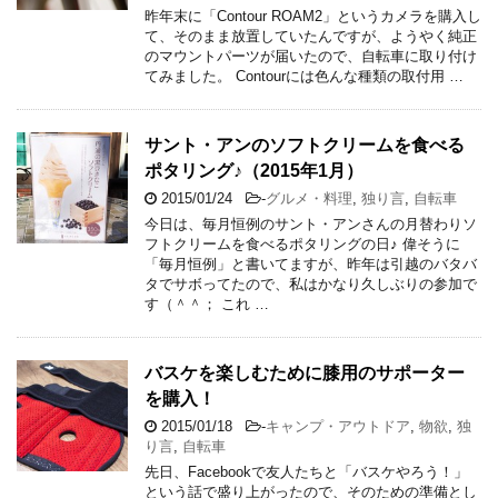
昨年末に「Contour ROAM2」というカメラを購入し
て、そのまま放置していたんですが、ようやく純正
のマウントパーツが届いたので、自転車に取り付け
てみました。 Contourには色んな種類の取付用 …
サント・アンのソフトクリームを食べる
ポタリング♪（2015年1月）
2015/01/24
-
グルメ・料理
,
独り言
,
自転車
今日は、毎月恒例のサント・アンさんの月替わりソ
フトクリームを食べるポタリングの日♪ 偉そうに
「毎月恒例」と書いてますが、昨年は引越のバタバ
タでサボってたので、私はかなり久しぶりの参加で
す（＾＾； これ …
バスケを楽しむために膝用のサポーター
を購入！
2015/01/18
-
キャンプ・アウトドア
,
物欲
,
独
り言
,
自転車
先日、Facebookで友人たちと「バスケやろう！」
という話で盛り上がったので、そのための準備とし