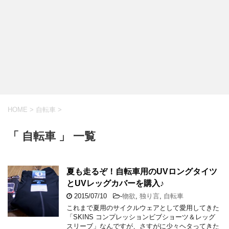
HOME
>
自転車
>
「 自転車 」 一覧
夏も走るぞ！自転車用のUVロングタイツ
とUVレッグカバーを購入♪
2015/07/10
-
物欲
,
独り言
,
自転車
これまで夏用のサイクルウェアとして愛用してきた
「SKINS コンプレッションビブショーツ＆レッグ
スリーブ」なんですが、さすがに少々ヘタってきた