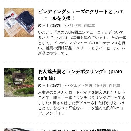
ビンディングシューズのクリートとラバ
ーヒールを交換！
2015/05/26
-
独り言
,
自転車
いよいよ「スズカ8時間エンデューロ」が近づいて
きたので、少しずつ準備を進めています。 その一環
として、ビンディングシューズのメンテナンスを行
い、靴裏の消耗部品（クリートとラバーヒール）を
新品に交換して …
お友達夫妻とランチポタリング♪（prato
cafe 編）
2015/05/21
-
グルメ・料理
,
独り言
,
自転車
お友達の奥さんがロードバイクを購入されたという
ことで、昨日、一緒にランチポタリングに行ってき
ました♪ 奥さんはまだデビューされたばかりという
ことで、なるべく平坦なルートを選んで約30kmほ
ど、ノンビリ …