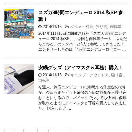
スズカ8時間エンデューロ 2014 秋SP 参
戦！
2014/11/16
-
グルメ・料理
,
独り言
,
自転車
2014年11月15日に開催された「スズカ8時間エンデ
ューロ 2014 秋SP」、今回も自転車チーム「ふんだ
らまわる」のメンバーと3人で参戦してきました！
エントリーしたのは「4時間エンデューロ（ロー …
安眠グッズ（アイマスク＆耳栓）購入！
2014/11/13
-
キャンプ・アウトドア
,
独り言
,
自転車
今週末、鈴鹿エンデューロに参戦する予定なのです
が、今回もまたピット確保のために前夜から乗り込
むことになるので、パドックで少しでも快適に仮眠
が取れるようにアイマスクと耳栓を購入してみまし
た。 購入したア …