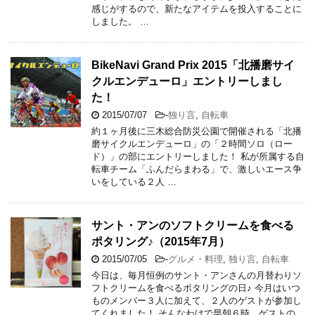
感じがするので、新たなアイテムを投入することに
しました。 …
BikeNavi Grand Prix 2015「北播磨サイ
クルエンデューロ」エントリーしまし
た！
2015/07/07
-
独り言
,
自転車
約１ヶ月後に三木総合防災公園で開催される「北播
磨サイクルエンデューロ」の「２時間ソロ（ロー
ド）」の部にエントリーしました！ 私が所属する自
転車チーム「ふんだらまわる」で、激しいエース争
いをしている２人 …
サント・アンのソフトクリームを食べる
ポタリング♪（2015年7月）
2015/07/05
-
グルメ・料理
,
独り言
,
自転車
今日は、毎月恒例のサント・アンさんの月替わりソ
フトクリームを食べるポタリングの日♪ 今月はいつ
ものメンバー３人に加えて、２人のゲストが参加し
てくれました！ そんなわけで早朝６時、ゲストの