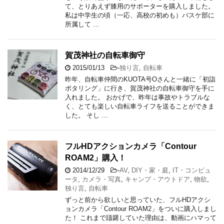
て、とりあえず膝用のサポーターを購入しました。
私は中学生の頃（一応、高校の初めも）バスケ部に
所属して …
賀茂神社の自転車御守
2015/01/13
-
独り言
,
自転車
昨年、自転車仲間のKUOTA号Oさんと一緒に「初詣
ポタリング」に行き、賀茂神社の自転車御守を手に
入れました。 おかげで、昨年は事故やトラブルな
く、とても楽しい自転車ライフを送ることができま
した。 そし …
フルHDアクションカメラ「Contour
ROAM2」購入！
2014/12/29
-
AV
,
DIY・家・庭
,
IT・コンピュ
ータ
,
カメラ・写真
,
キャンプ・アウトドア
,
物欲
,
独り言
,
自転車
ずっと前から欲しいと思っていた、フルHDアクシ
ョンカメラ「Contour ROAM2」をついに購入しまし
た！ これまで躊躇していた理由は、動画にハマって