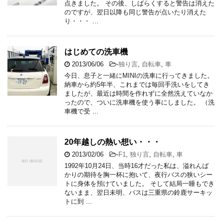
点きました。 その後、しばらくすると警告は消えた
のですが、翌日以降も同じ警告が点いたり消えた
り・・・ …
はじめての洗車機
2013/06/06
-
独り言
,
自転車
,
車
今日、息子と一緒にMINIの洗車に行ってきました。
納車から約5年半、これまでは毎回手洗いをしてき
ましたが、最近は時間を作れずに全然洗えていなか
ったので、ついに洗車機を使う事にしました。 （洗
車機で受 …
20年越しの熱い想い・・・
2013/02/06
-
F1
,
独り言
,
自転車
,
車
1992年10月24日、当時16才だった私は、溢れんば
かりの期待を胸一杯に抱いて、夜行バスの狭いシー
トに身体を預けていました。 そして結局一睡もでき
ないまま、翌日未明、バスは三重県の鈴鹿サーキッ
トに到 …