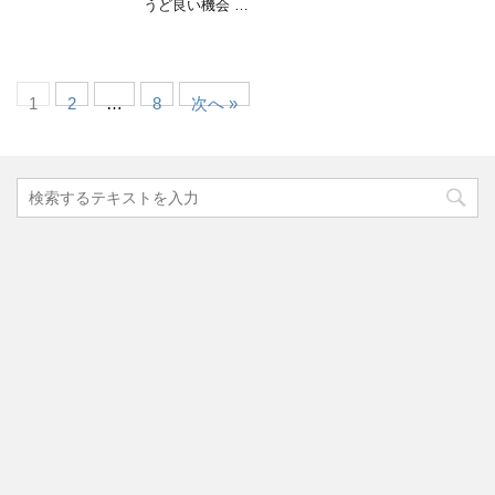
うど良い機会 …
1
2
…
8
次へ »