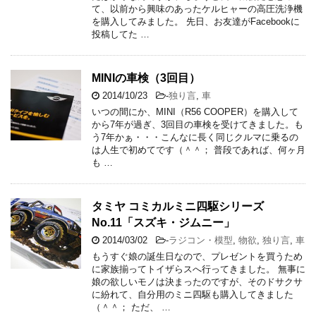
て、以前から興味のあったケルヒャーの高圧洗浄機
を購入してみました。 先日、お友達がFacebookに
投稿してた …
MINIの車検（3回目）
2014/10/23
-
独り言
,
車
いつの間にか、MINI（R56 COOPER）を購入して
から7年が過ぎ、3回目の車検を受けてきました。も
う7年かぁ・・・こんなに長く同じクルマに乗るの
は人生で初めてです（＾＾； 普段であれば、何ヶ月
も …
タミヤ コミカルミニ四駆シリーズ
No.11「スズキ・ジムニー」
2014/03/02
-
ラジコン・模型
,
物欲
,
独り言
,
車
もうすぐ娘の誕生日なので、プレゼントを買うため
に家族揃ってトイザらスへ行ってきました。 無事に
娘の欲しいモノは決まったのですが、そのドサクサ
に紛れて、自分用のミニ四駆も購入してきました
（＾＾； ただ、 …