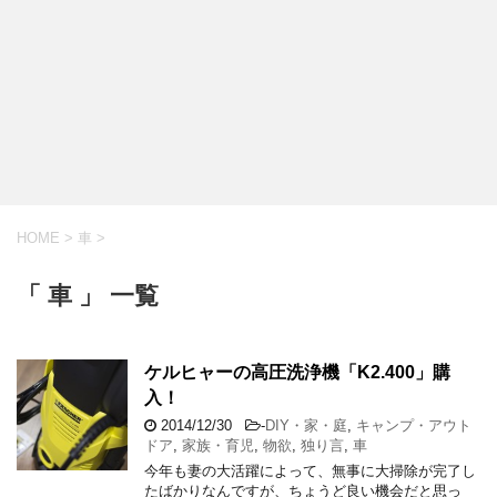
HOME
>
車
>
「 車 」 一覧
ケルヒャーの高圧洗浄機「K2.400」購
入！
2014/12/30
-
DIY・家・庭
,
キャンプ・アウト
ドア
,
家族・育児
,
物欲
,
独り言
,
車
今年も妻の大活躍によって、無事に大掃除が完了し
たばかりなんですが、ちょうど良い機会だと思っ