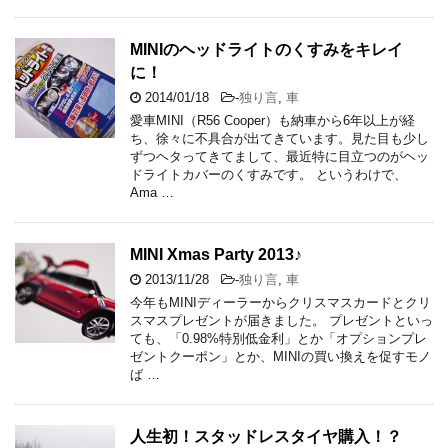
MINIのヘッドライトのくすみをキレイ
に！
2014/01/18
-
独り言
,
車
愛車MINI（R56 Cooper）も納車から6年以上が経
ち、徐々に不具合が出てきています。見た目も少し
ずつヘタってきてまして、最近特に目立つのがヘッ
ドライトカバーのくすみです。 というわけで、
Ama …
MINI Xmas Party 2013♪
2013/11/28
-
独り言
,
車
今年もMINIディーラーからクリスマスカードとクリ
スマスプレゼントが届きました。 プレゼントといっ
ても、「0.98%特別低金利」とか「オプションプレ
ゼントクーポン」とか、MINIの買い換えを促すモノ
ば …
人生初！スタッドレスタイヤ購入！？