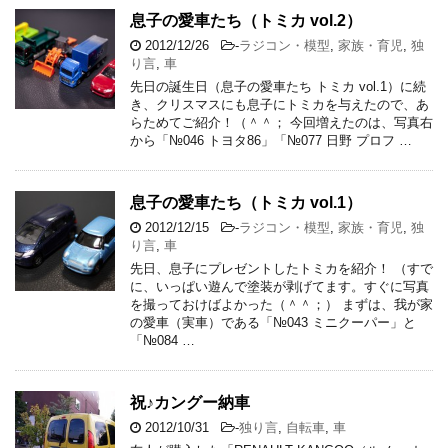
息子の愛車たち（トミカ vol.2）
2012/12/26
-
ラジコン・模型
,
家族・育児
,
独
り言
,
車
先日の誕生日（息子の愛車たち トミカ vol.1）に続
き、クリスマスにも息子にトミカを与えたので、あ
らためてご紹介！（＾＾； 今回増えたのは、写真右
から「№046 トヨタ86」「№077 日野 プロフ …
息子の愛車たち（トミカ vol.1）
2012/12/15
-
ラジコン・模型
,
家族・育児
,
独
り言
,
車
先日、息子にプレゼントしたトミカを紹介！ （すで
に、いっぱい遊んで塗装が剥げてます。すぐに写真
を撮っておけばよかった（＾＾；） まずは、我が家
の愛車（実車）である「№043 ミニクーパー」と
「№084 …
祝♪カングー納車
2012/10/31
-
独り言
,
自転車
,
車