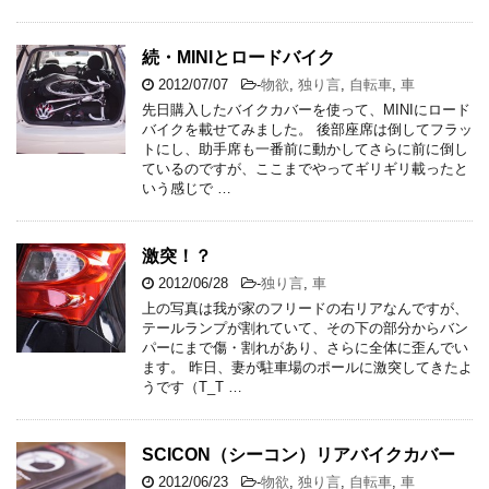
続・MINIとロードバイク
2012/07/07
-
物欲
,
独り言
,
自転車
,
車
先日購入したバイクカバーを使って、MINIにロード
バイクを載せてみました。 後部座席は倒してフラッ
トにし、助手席も一番前に動かしてさらに前に倒し
ているのですが、ここまでやってギリギリ載ったと
いう感じで …
激突！？
2012/06/28
-
独り言
,
車
上の写真は我が家のフリードの右リアなんですが、
テールランプが割れていて、その下の部分からバン
パーにまで傷・割れがあり、さらに全体に歪んでい
ます。 昨日、妻が駐車場のポールに激突してきたよ
うです（T_T …
SCICON（シーコン）リアバイクカバー
2012/06/23
-
物欲
,
独り言
,
自転車
,
車