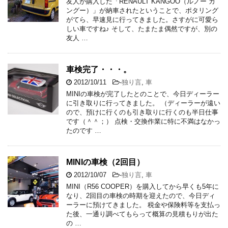
友人が購入した「RENAULT KANGOO（ルノー カ
ングー）」が納車されたということで、ポタリング
がてら、早速見に行ってきました。さすがに可愛ら
しい車ですね♪ そして、たまたま偶然ですが、別の
友人 …
車検完了・・・。
2012/10/11
-
独り言
,
車
MINIの車検が完了したとのことで、今日ディーラー
に引き取りに行ってきました。 （ディーラーが遠い
ので、預けに行くのも引き取りに行くのも半日仕事
です（＾＾；） 点検・交換作業に特に不満はなかっ
たのです …
MINIの車検（2回目）
2012/10/07
-
独り言
,
車
MINI（R56 COOPER）を購入してから早くも5年に
なり、2回目の車検の時期を迎えたので、今日ディ
ーラーに預けてきました。 税金や保険料等を支払っ
た後、一通り調べてもらって概算の見積もりが出た
の …