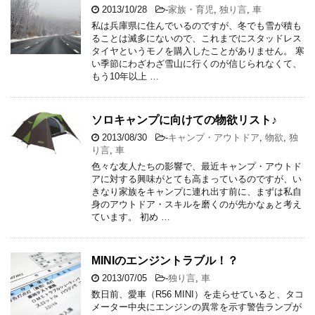
2013/10/28
-
家族・育児
,
独り言
,
車
私は兵庫県に住んでいるのですが、冬でも雪が積も
ることは滅多にないので、これまでにスタッドレス
タイヤというモノを購入したことがありません。 寒
い季節にわざわざ雪山に行くのが信じられなくて、
もう10年以上 …
ソロキャンプに向けての物欲リスト♪
2013/08/30
-
キャンプ・アウトドア
,
物欲
,
独
り言
,
車
色々な友人たちの影響で、最近キャンプ・アウトド
アに対する興味がとても高まっているのですが、い
きなり家族をキャンプに連れ出す前に、まずは私自
身のアウトドア・スキルを磨くのが先かなぁと考え
ています。 初め …
MINIのエンジントラブル！？
2013/07/05
-
独り言
,
車
数日前、愛車（R56 MINI）を走らせていると、タコ
メーター中央にエンジンの異常を示す警告ランプが