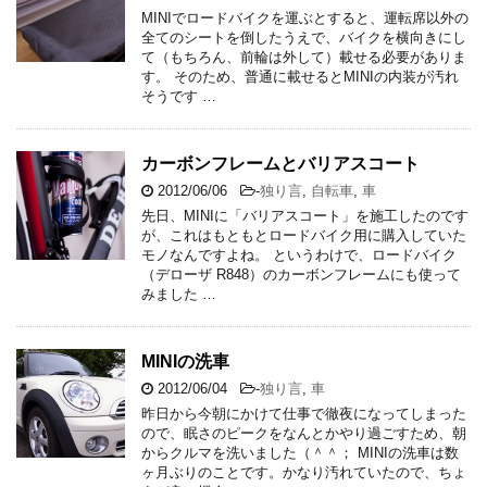
MINIでロードバイクを運ぶとすると、運転席以外の
全てのシートを倒したうえで、バイクを横向きにし
て（もちろん、前輪は外して）載せる必要がありま
す。 そのため、普通に載せるとMINIの内装が汚れ
そうです …
カーボンフレームとバリアスコート
2012/06/06
-
独り言
,
自転車
,
車
先日、MINIに「バリアスコート」を施工したのです
が、これはもともとロードバイク用に購入していた
モノなんですよね。 というわけで、ロードバイク
（デローザ R848）のカーボンフレームにも使って
みました …
MINIの洗車
2012/06/04
-
独り言
,
車
昨日から今朝にかけて仕事で徹夜になってしまった
ので、眠さのピークをなんとかやり過ごすため、朝
からクルマを洗いました（＾＾； MINIの洗車は数
ヶ月ぶりのことです。かなり汚れていたので、ちょ