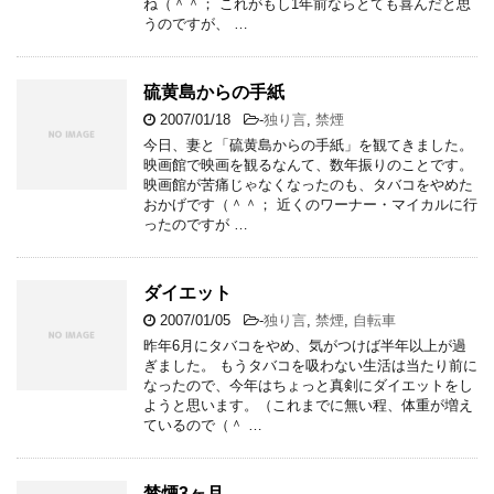
ね（＾＾； これがもし1年前ならとても喜んだと思
うのですが、 …
硫黄島からの手紙
2007/01/18
-
独り言
,
禁煙
今日、妻と「硫黄島からの手紙」を観てきました。
映画館で映画を観るなんて、数年振りのことです。
映画館が苦痛じゃなくなったのも、タバコをやめた
おかげです（＾＾； 近くのワーナー・マイカルに行
ったのですが …
ダイエット
2007/01/05
-
独り言
,
禁煙
,
自転車
昨年6月にタバコをやめ、気がつけば半年以上が過
ぎました。 もうタバコを吸わない生活は当たり前に
なったので、今年はちょっと真剣にダイエットをし
ようと思います。（これまでに無い程、体重が増え
ているので（＾ …
禁煙3ヶ月