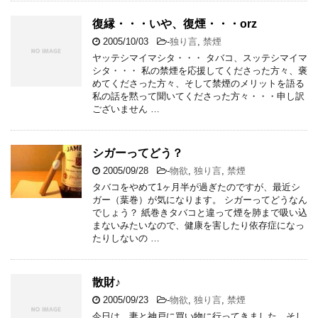
復縁・・・いや、復煙・・・orz
2005/10/03
-
独り言
,
禁煙
ヤッテシマイマシタ・・・ タバコ、スッテシマイマ
シタ・・・ 私の禁煙を応援してくださった方々、褒
めてくださった方々、そして禁煙のメリットを語る
私の話を黙って聞いてくださった方々・・・申し訳
ございません …
シガーってどう？
2005/09/28
-
物欲
,
独り言
,
禁煙
タバコをやめて1ヶ月半が過ぎたのですが、最近シ
ガー（葉巻）が気になります。 シガーってどうなん
でしょう？ 紙巻きタバコと違って煙を肺まで吸い込
まないみたいなので、健康を害したり依存症になっ
たりしないの …
散財♪
2005/09/23
-
物欲
,
独り言
,
禁煙
今日は、妻と神戸に買い物に行ってきました。そし