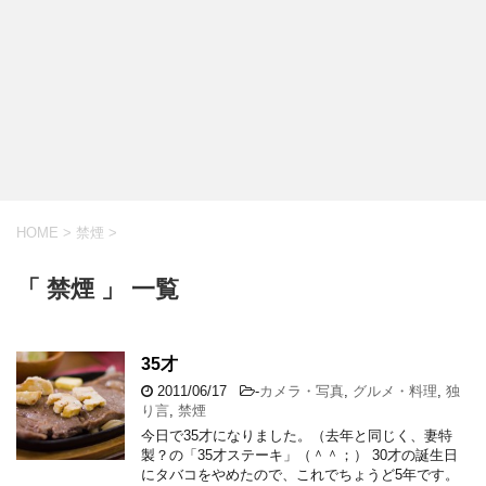
HOME
>
禁煙
>
「 禁煙 」 一覧
35才
2011/06/17
-
カメラ・写真
,
グルメ・料理
,
独
り言
,
禁煙
今日で35才になりました。（去年と同じく、妻特
製？の「35才ステーキ」（＾＾；） 30才の誕生日
にタバコをやめたので、これでちょうど5年です。