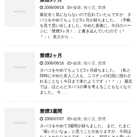
2006/09/18
-
健康
,
独り言
,
禁煙
最近全く気にならないので忘れていたんですが、タ
バコをやめてちょうど3ヶ月が経ちました。 （手帳
を見て思い出しました。やめた直後に、今日のペー
ジに「禁煙3ヶ月！」と書き込んでいたので（＾
＾；） 友人から …
禁煙2ヶ月
2006/08/16
-
健康
,
独り言
,
禁煙
タバコをやめてちょうど2ヶ月経ちました。 （私と
同時にやめた友人二人も、ニコチンの幻惑に惑わさ
れることなく今日まで来たようです（＾＾；） 最近
では、ほとんどタバコの事を考えることもなくなり
ました。 今 …
禁煙3週間
2006/07/07
-
健康
,
独り言
,
禁煙
タバコをやめて3週間が経ちました。 まだ、たまに
「吸いたいなぁ」と思うことがありますが、今回は
なんとかなりそうです。（まぁ、前回もそう思いな