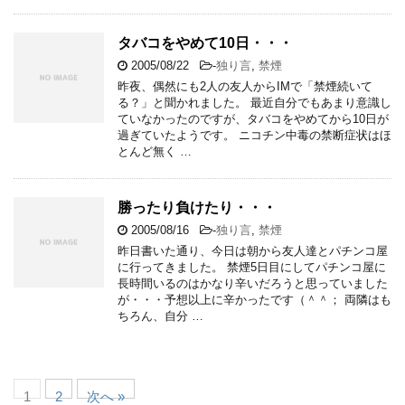
タバコをやめて10日・・・
2005/08/22
-
独り言
,
禁煙
昨夜、偶然にも2人の友人からIMで「禁煙続いて
る？」と聞かれました。 最近自分でもあまり意識し
ていなかったのですが、タバコをやめてから10日が
過ぎていたようです。 ニコチン中毒の禁断症状はほ
とんど無く …
勝ったり負けたり・・・
2005/08/16
-
独り言
,
禁煙
昨日書いた通り、今日は朝から友人達とパチンコ屋
に行ってきました。 禁煙5日目にしてパチンコ屋に
長時間いるのはかなり辛いだろうと思っていました
が・・・予想以上に辛かったです（＾＾； 両隣はも
ちろん、自分 …
1
2
次へ »