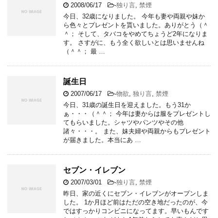
2008/06/17
-
独り言
,
禁煙
今日、32歳になりました。 今年も妻や両親や妹か
ら色々とプレゼントを貰いました。ありがとう（＾
＾； そして、タバコをやめてちょうど2年になりま
す。 さすがに、もう全く欲しいとは思いませんね
（＾＾； 最 …
誕生日
2007/06/17
-
物欲
,
独り言
,
禁煙
今日、31歳の誕生日を迎えました。もう31か
ぁ・・・（＾＾； 今年は妻からは服をプレゼントし
てもらいました。シャツやパンツやその他
諸々・・・。 また、妹夫婦や両親からもプレゼント
が届きました。本当にあ …
セブン・イレブン
2007/03/01
-
独り言
,
禁煙
昨日、家の近くにセブン・イレブンがオープンしま
した。 1か月ほど前はただの空き地だったのが、今
ではすっかりコンビニになってます。早いもんです