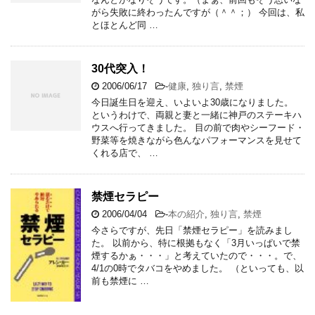
がら失敗に終わったんですが（＾＾；） 今回は、私
とほとんど同 …
30代突入！
2006/06/17
-
健康
,
独り言
,
禁煙
今日誕生日を迎え、いよいよ30歳になりました。
というわけで、両親と妻と一緒に神戸のステーキハ
ウスへ行ってきました。 目の前で肉やシーフード・
野菜等を焼きながら色んなパフォーマンスを見せて
くれる店で、 …
禁煙セラピー
2006/04/04
-
本の紹介
,
独り言
,
禁煙
今さらですが、先日「禁煙セラピー」を読みまし
た。 以前から、特に根拠もなく「3月いっぱいで禁
煙するかぁ・・・」と考えていたので・・・。で、
4/1の0時でタバコをやめました。 （といっても、以
前も禁煙に …