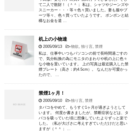
て二人で散財！（＾＾； 私は、シャツやジーンズや
スニーカー・・・等々色々買いました。妻も服やブ
ーツ等々、色々買っていたようです。 ポンポンと結
構なお金を遣 …
机上の小物達
2005/09/13
-
物欲
,
独り言
,
禁煙
私は、仕事中いつもパソコンの前で長時間過ごすの
で、気分転換の為にモニタのまわりや机の上に色々
な小物を置いています。 上の写真は最近購入した禁
煙プレート（高さ：約4.5cm）。 なんだか可愛かっ
たので、 …
禁煙1ヶ月！
2005/09/10
-
独り言
,
禁煙
タバコをやめて、もうすぐ1ヶ月が過ぎようとして
います。 何度か書きましたが、禁断症状などは、タ
バコを吸っていた頃に想像していたよりずっと楽で
した。（私が大げさに考えすぎていただけだと思い
ますが（＾＾； …