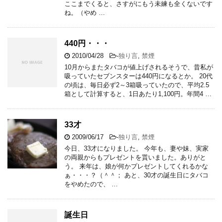
ここまでくると、さすがにもう未練も全くないです
ね。（やめ …
440円・・・
2010/04/28
-
独り言
,
禁煙
10月からまたタバコが値上げされるそうで、昔私が
吸っていたセブンスターは440円になるとか。 20代
の頃は、毎日必ず2～3箱吸っていたので、平均2.5
箱として計算すると、1日あたり1,100円。年間4 …
33才
2009/06/17
-
独り言
,
禁煙
今日、33才になりました。 今年も、妻や妹、実家
の両親からもプレゼントを貰いました。ありがと
う。 来年は、娘が何かプレゼントしてくれるかな
ぁ・・・？（＾＾； あと、30才の誕生日にタバコ
をやめたので、 …
誕生日