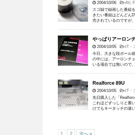
2004/10/06
-
AV
,
F
スゴ録で録画した番組を
きたい番組はどんどんDV
売されているのですが、
やっぱりアーロン
2004/10/05
-
IT
今日、大きな段ボール箱
の中には、アーロンチェ
いる場合では無いので、
Realforce 89U
2004/10/05
-
IT
先日購入した「Realf
これほどずっしりと重
けでもキータッチの違い
1
2
次へ »