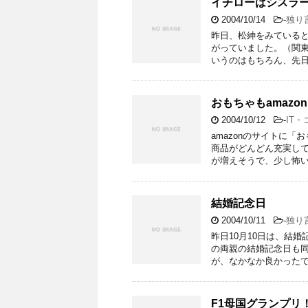
イチローはシスラー
2004/10/14
-
独り
昨日、松紳をみている
がっていました。（関東
いうのはもちろん、先日
おもちゃもamazon
2004/10/12
-
IT
amazonのサイトに「
商品がどんどん充実し
が増えそうで、少し怖い
結婚記念日
2004/10/11
-
独り
昨日10月10日は、結
の両親の結婚記念日も同
が、なかなか良かったで
F1母国グランプリ