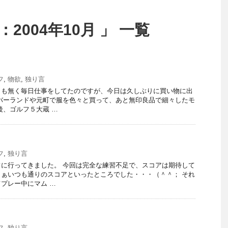
2004年10月 」 一覧
フ
,
物欲
,
独り言
日も無く毎日仕事をしてたのですが、今日は久しぶりに買い物に出
バーランドや元町で服を色々と買って、あと無印良品で細々したモ
後、ゴルフ５大蔵 …
フ
,
独り言
に行ってきました。 今回は完全な練習不足で、スコアは期待して
ぁいつも通りのスコアといったところでした・・・（＾＾； それ
プレー中にマム …
フ
,
独り言