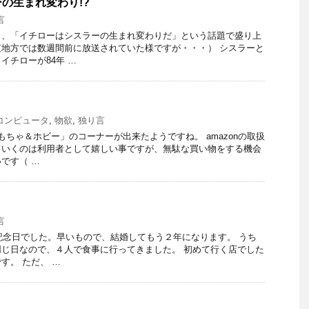
の生まれ変わり!?
言
と、「イチローはシスラーの生まれ変わりだ」という話題で盛り上
地方では数週間前に放送されていた様ですが・・・） シスラーと
イチローが84年 …
・コンピュータ
,
物欲
,
独り言
おもちゃ＆ホビー」のコーナーが出来たようですね。 amazonの取扱
ていくのは利用者として嬉しい事ですが、無駄な買い物をする機会
です（ …
言
婚記念日でした。早いもので、結婚してもう２年になります。 うち
じ日なので、４人で食事に行ってきました。 初めて行く店でした
す。 ただ、 …
！