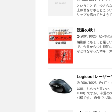
ということで、今さらな
上練習をサボるとこうい
リップを忘れてたようで
読書の秋！
2004/10/26
-
本の
納期的にちょっと厳し
で、今日から少し時間に
がとれなかった本を一気
Logicool レーザー
2004/10/26
-
IT
以前、ちらっと書いた、レ
1000）ですが、今週
パ様です。 自分でも気に