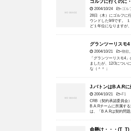
ゴルフに行くのに
2004/10/24
-
ゴル
28日（木）にゴルフに
ウンドした9/9です。
ど１年位になりますが、
グランツーリスモ4
2004/10/21
-
物欲
「グランツーリスモ4」
ましたが、12/3につい
な（＾＾；
J.バトンはB.A.R
2004/10/21
-
F1
CRB（契約承認委員会
B.A.Rチームに所属
は、「B.A.Rは契約問題
命懸け・・・(T_T)