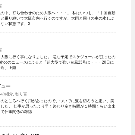
言
の中、打ち合わせのため大阪へ・・・。 私はいつも、「中国自動
」と乗り継いで大阪市内へ行くのですが、大雨と周りの車の水しぶ
ない状態です。3 …
言
大阪に行く事になりました。 急な予定でスケジュールが狂ったの
ahooのニュースによると「超大型で強い台風23号は・・・20日に
近、上陸 …
ビュー
本の紹介
,
独り言
んのところへ行く用があったので、ついでに髪を切ろうと思い、美
した。 仕事が思ったより早く終わり空き時間が１時間くらい出来
て仕事関係の雑誌 …