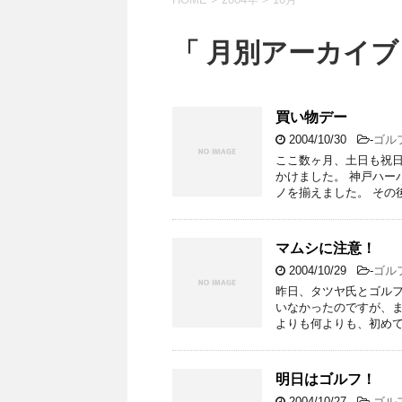
「 月別アーカイブ：
買い物デー
2004/10/30
-
ゴル
ここ数ヶ月、土日も祝
かけました。 神戸ハー
ノを揃えました。 その
マムシに注意！
2004/10/29
-
ゴル
昨日、タツヤ氏とゴルフ
いなかったのですが、ま
よりも何よりも、初めて
明日はゴルフ！
2004/10/27
-
ゴル