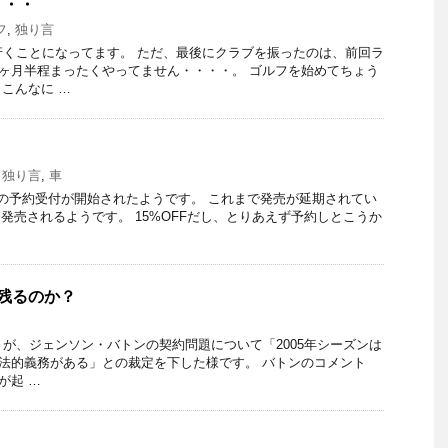
・・・
フ
,
独り言
行くことになってます。 ただ、最後にクラブを振ったのは、前回ラ
 １ヶ月半程まったくやってません・・・・。 ゴルフを始めてちょう
こんなに …
,
独り言
,
車
の予約受付が開始されたようです。 これまで発売が延期されてい
に発売されるようです。 15%OFFだし、とりあえず予約しとこうか
に残るのか？
）が、ジェンソン・バトンの契約問題について「2005年シーズンは
する法的義務がある」との裁定を下した様です。 バトンのコメント
が起 …