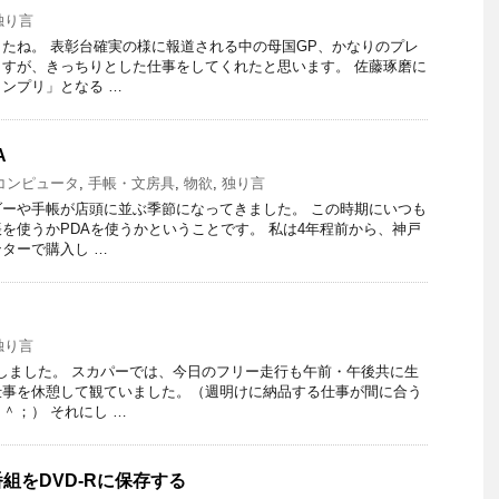
独り言
たね。 表彰台確実の様に報道される中の母国GP、かなりのプレ
すが、きっちりとした仕事をしてくれたと思います。 佐藤琢磨に
ンプリ」となる …
A
・コンピュータ
,
手帳・文房具
,
物欲
,
独り言
ーや手帳が店頭に並ぶ季節になってきました。 この時期にいつも
を使うかPDAを使うかということです。 私は4年程前から、神戸
ターで購入し …
独り言
しました。 スカパーでは、今日のフリー走行も午前・午後共に生
仕事を休憩して観ていました。（週明けに納品する仕事が間に合う
＾；） それにし …
組をDVD-Rに保存する