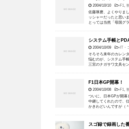
2004/10/10
-
F1
,
佐藤琢磨、よくやりまし
ッシャーだったと思いま
とっては当然「母国グラ
システム手帳とPD
2004/10/09
-
IT
そろそろ来年のカレンダ
悩むのが、システム手帳
三宮のナガサワ文具セン
F1日本GP開幕！
2004/10/08
-
F1
,
ついに、日本GPが開幕
中継してくれたので、
かきわどいんですが（＾
スゴ録で録画した番