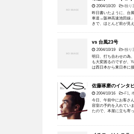
2004/10/20
-
独り
昨日書いたように、台風
車道→阪神高速池田線
きで、ほとんど前が見え
vs 台風23号
2004/10/19
-
独り
明日、打ち合わせの為、
も大変困るのですが、Y
は西日本から東日本に接
佐藤琢磨のインタ
2004/10/16
-
F1
,
今日、午前中にお客さ
容室の予約を入れていま
たので、本屋に立ち寄っ