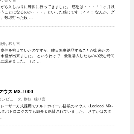
がら久しぶりに練習に行ってきました。 感想は・・・「１ヶ月以
うことになるのか・・・」といった感じです（＾＾； なんか、グ
、数球打った段 …
紹介
,
独り言
い案件を抱えていたのですが、昨日無事納品することが出来たの
余裕が出来ました。 というわけで、最近購入したものの読む時間
に読みました。（と …
マウス MX-1000
・コンピュータ
,
物欲
,
独り言
ーザー方式採用でチルトホイール搭載のマウス（Logicool MX-
のスタパトロニクスでも紹介＆絶賛されていました。 さすがはスタ
 …