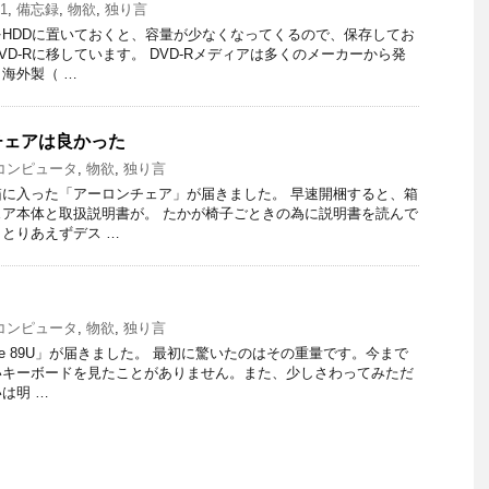
1
,
備忘録
,
物欲
,
独り言
HDDに置いておくと、容量が少なくなってくるので、保存してお
D-Rに移しています。 DVD-Rメディアは多くのメーカーから発
海外製（ …
チェアは良かった
・コンピュータ
,
物欲
,
独り言
に入った「アーロンチェア」が届きました。 早速開梱すると、箱
ア本体と取扱説明書が。 たかが椅子ごときの為に説明書を読んで
とりあえずデス …
・コンピュータ
,
物欲
,
独り言
orce 89U」が届きました。 最初に驚いたのはその重量です。今まで
いキーボードを見たことがありません。また、少しさわってみただ
は明 …