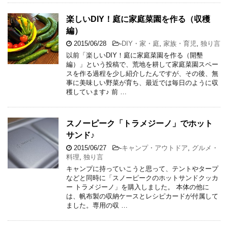
楽しいDIY！庭に家庭菜園を作る（収穫
編）
2015/06/28
-
DIY・家・庭
,
家族・育児
,
独り言
以前「楽しいDIY！庭に家庭菜園を作る（開墾
編）」という投稿で、荒地を耕して家庭菜園スペー
スを作る過程を少し紹介したんですが、その後、無
事に美味しい野菜が育ち、最近では毎日のように収
穫しています♪ 前 …
スノーピーク「トラメジーノ」でホット
サンド♪
2015/06/27
-
キャンプ・アウトドア
,
グルメ・
料理
,
独り言
キャンプに持っていこうと思って、テントやタープ
などと同時に「スノーピークのホットサンドクッカ
ー トラメジーノ」を購入しました。 本体の他に
は、帆布製の収納ケースとレシピカードが付属して
ました。専用の収 …