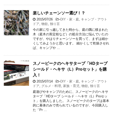
楽しいチェーンソー選び！？
2015/07/26
-
DIY・家・庭
,
キャンプ・アウト
ドア
,
物欲
,
独り言
今の家に引っ越してきた時から、庭の隅に積まれた
木（庭木の剪定枝など）の処分方法に悩んでいたの
ですが、やはりチェーンソーを買って、まずは細か
くしてみようかと思います。 細かくして乾燥させれ
ば、キャンプや …
スノーピークのヘキサタープ「HDタープ
シールド・ヘキサ（L）Proセット」を購
入！
2015/07/14
-
DIY・家・庭
,
キャンプ・アウト
ドア
,
グルメ・料理
,
家族・育児
,
物欲
,
独り言
庭遊びやキャンプのために、スノーピークのヘキサ
タープ「HDタープ シールド・ヘキサ（L）Proセッ
ト」を購入しました。 スノーピークのタープは基本
的に幕体のみで売られているのですが、今回購入し
た「Pr …