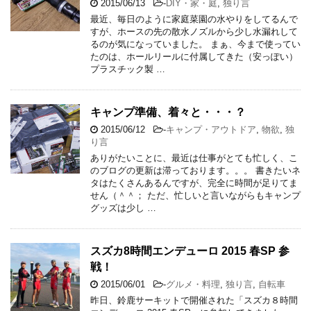
2015/06/13
-
DIY・家・庭
,
独り言
最近、毎日のように家庭菜園の水やりをしてるんで
すが、ホースの先の散水ノズルから少し水漏れして
るのが気になっていました。 まぁ、今まで使ってい
たのは、ホールリールに付属してきた（安っぽい）
プラスチック製 …
キャンプ準備、着々と・・・？
2015/06/12
-
キャンプ・アウトドア
,
物欲
,
独
り言
ありがたいことに、最近は仕事がとても忙しく、こ
のブログの更新は滞っております。。。 書きたいネ
タはたくさんあるんですが、完全に時間が足りてま
せん（＾＾； ただ、忙しいと言いながらもキャンプ
グッズは少し …
スズカ8時間エンデューロ 2015 春SP 参
戦！
2015/06/01
-
グルメ・料理
,
独り言
,
自転車
昨日、鈴鹿サーキットで開催された「スズカ８時間