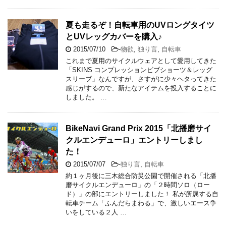
夏も走るぞ！自転車用のUVロングタイツ
とUVレッグカバーを購入♪
2015/07/10
-
物欲
,
独り言
,
自転車
これまで夏用のサイクルウェアとして愛用してきた
「SKINS コンプレッションビブショーツ＆レッグ
スリーブ」なんですが、さすがに少々ヘタってきた
感じがするので、新たなアイテムを投入することに
しました。 …
BikeNavi Grand Prix 2015「北播磨サイ
クルエンデューロ」エントリーしまし
た！
2015/07/07
-
独り言
,
自転車
約１ヶ月後に三木総合防災公園で開催される「北播
磨サイクルエンデューロ」の「２時間ソロ（ロー
ド）」の部にエントリーしました！ 私が所属する自
転車チーム「ふんだらまわる」で、激しいエース争
いをしている２人 …