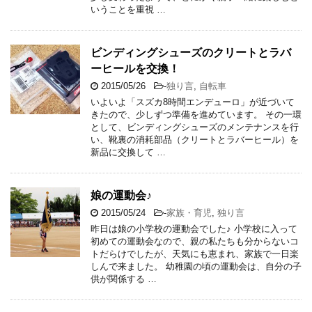
いうことを重視 …
ビンディングシューズのクリートとラバ
ーヒールを交換！
2015/05/26
-
独り言
,
自転車
いよいよ「スズカ8時間エンデューロ」が近づいて
きたので、少しずつ準備を進めています。 その一環
として、ビンディングシューズのメンテナンスを行
い、靴裏の消耗部品（クリートとラバーヒール）を
新品に交換して …
娘の運動会♪
2015/05/24
-
家族・育児
,
独り言
昨日は娘の小学校の運動会でした♪ 小学校に入って
初めての運動会なので、親の私たちも分からないコ
トだらけでしたが、天気にも恵まれ、家族で一日楽
しんで来ました。 幼稚園の頃の運動会は、自分の子
供が関係する …