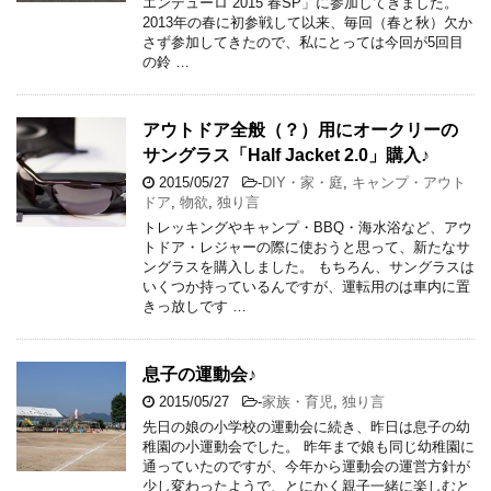
エンデューロ 2015 春SP」に参加してきました。
2013年の春に初参戦して以来、毎回（春と秋）欠か
さず参加してきたので、私にとっては今回が5回目
の鈴 …
アウトドア全般（？）用にオークリーの
サングラス「Half Jacket 2.0」購入♪
2015/05/27
-
DIY・家・庭
,
キャンプ・アウト
ドア
,
物欲
,
独り言
トレッキングやキャンプ・BBQ・海水浴など、アウ
トドア・レジャーの際に使おうと思って、新たなサ
ングラスを購入しました。 もちろん、サングラスは
いくつか持っているんですが、運転用のは車内に置
きっ放しです …
息子の運動会♪
2015/05/27
-
家族・育児
,
独り言
先日の娘の小学校の運動会に続き、昨日は息子の幼
稚園の小運動会でした。 昨年まで娘も同じ幼稚園に
通っていたのですが、今年から運動会の運営方針が
少し変わったようで、とにかく親子一緒に楽しむと