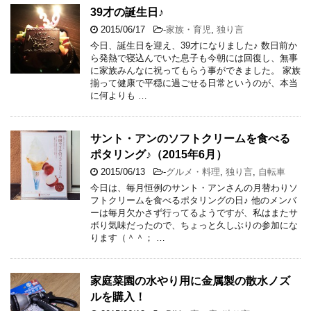
39才の誕生日♪
2015/06/17
-
家族・育児
,
独り言
今日、誕生日を迎え、39才になりました♪ 数日前か
ら発熱で寝込んでいた息子も今朝には回復し、無事
に家族みんなに祝ってもらう事ができました。 家族
揃って健康で平穏に過ごせる日常というのが、本当
に何よりも …
サント・アンのソフトクリームを食べる
ポタリング♪（2015年6月）
2015/06/13
-
グルメ・料理
,
独り言
,
自転車
今日は、毎月恒例のサント・アンさんの月替わりソ
フトクリームを食べるポタリングの日♪ 他のメンバ
ーは毎月欠かさず行ってるようですが、私はまたサ
ボり気味だったので、ちょっと久しぶりの参加にな
ります（＾＾； …
家庭菜園の水やり用に金属製の散水ノズ
ルを購入！