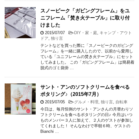
スノーピーク「ガビングフレーム」をユ
ニフレーム「焚き火テーブル」に取り付
けました
2015/07/07
-
DIY・家・庭
,
キャンプ・アウト
ドア
,
独り言
テントなどを買った際に「スノーピークのガビング
フレーム」を一緒に購入したので、以前から愛用し
ている「ユニフレームの焚き火テーブル」にセット
してみました。 この「ガビングフレーム」は簡易着
脱式のゴミ袋掛 …
サント・アンのソフトクリームを食べる
ポタリング♪（2015年7月）
2015/07/05
-
グルメ・料理
,
独り言
,
自転車
今日は、毎月恒例のサント・アンさんの月替わりソ
フトクリームを食べるポタリングの日♪ 今月はいつ
ものメンバー３人に加えて、２人のゲストが参加し
てくれました！ そんなわけで早朝６時、ゲストの
Bianchi …