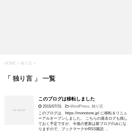
HOME
>
独り言
>
「 独り言 」 一覧
このブログは移転しました
2015/07/31
-
WordPress
,
独り言
このブログは、https://monotone.jp/ に移転＆リニュ
ーアルオープンしました。 こちらの過去ログも残し
ておく予定ですが、今後の更新は新ブログのみにな
りますので、ブックマークやRSS購読 …