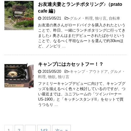
お友達夫妻とランチポタリング♪（prato
cafe 編）
2015/05/21
-
グルメ・料理
,
独り言
,
自転車
お友達の奥さんがロードバイクを購入されたという
ことで、昨日、一緒にランチポタリングに行ってき
ました♪ 奥さんはまだデビューされたばかりという
ことで、なるべく平坦なルートを選んで約30kmほ
ど、ノンビリ …
キャンプにはカセットフー！？
2015/05/20
-
キャンプ・アウトドア
,
グルメ・
料理
,
物欲
,
独り言
ファミリーキャンプデビューに向けて、キャンプグ
ッズを揃えるべく色々と検討しているのですが、つ
い最近までは、ユニフレームの「ツインバーナー
US-1900」と「キッチンスタンドII」をセットで買
うつもり …
1
2
…
143
次へ »