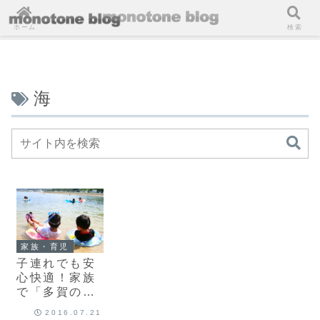
ホーム
検索
海
家族・育児
子連れでも安
心快適！家族
で「多賀の浜
海水浴場（淡
2016.07.21