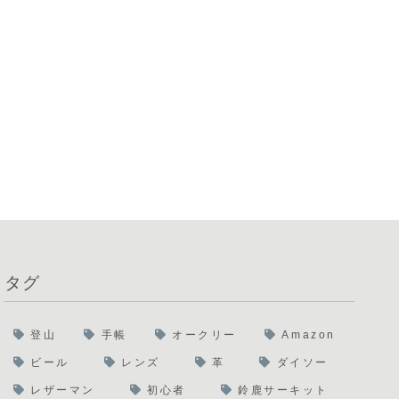
タグ
登山
手帳
オークリー
Amazon
ビール
レンズ
革
ダイソー
レザーマン
初心者
鈴鹿サーキット