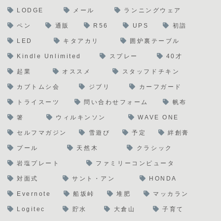
LODGE
メール
ランニングウェア
ペン
通販
R56
UPS
初詣
LED
キタアカリ
囲炉裏テーブル
Kindle Unlimited
スプレー
40才
起業
オススメ
スタッフドチキン
カブトムシ会
ジブリ
カーフガード
トライスーツ
問い合わせフォーム
帆布
箸
ウィルキンソン
WAVE ONE
セルフマガジン
雪遊び
予定
絆創膏
プール
天然木
クラシック
岩塩プレート
ファミリーコンピュータ
対面式
サント・アン
HONDA
Evernote
船坂峠
堆肥
マッカラン
Logitec
貯水
大倉山
子育て