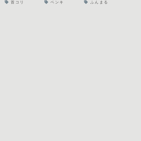
首コリ
ペンキ
ふんまる