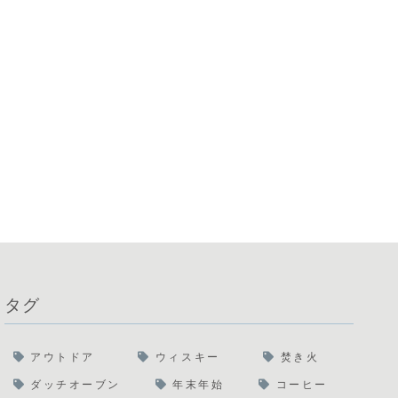
タグ
アウトドア
ウィスキー
焚き火
ダッチオーブン
年末年始
コーヒー