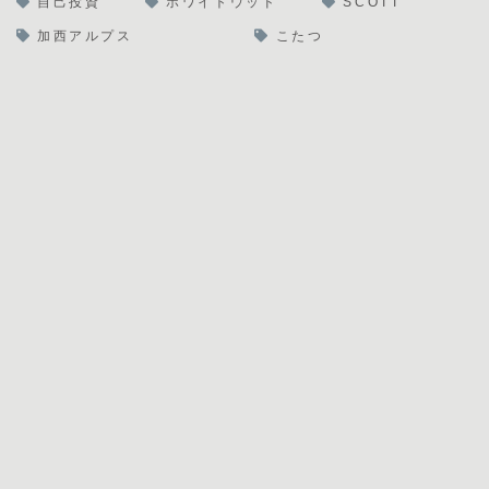
自己投資
ホワイトウッド
SCOTT
加西アルプス
こたつ