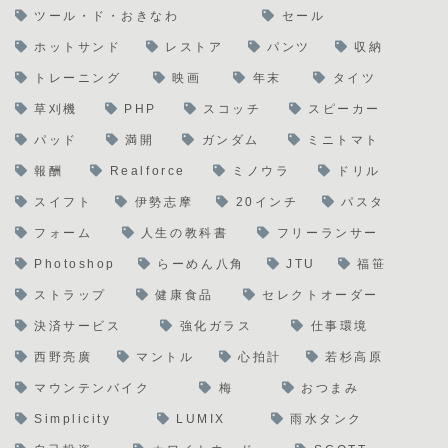
ツール・ド・おきなわ
セール
ホットサンド
レストア
パンツ
収納
トレーニング
映画
年末
タイツ
草刈機
PHP
スコッチ
スピーカー
パッド
満開
ガンダム
ミニトマト
報酬
Realforce
ミノウラ
ドリル
スイフト
伊勢志摩
20インチ
パスタ
フォーム
人生の教科書
フリーランサー
Photoshop
らーめん八角
JTU
福笹
ストラップ
健康食品
セレクトオーダー
決済サービス
強化ガラス
仕事環境
西野亮廣
マントル
心拍計
若杉高原
マウンテンバイク
梅
おつまみ
Simplicity
LUMIX
雨水タンク