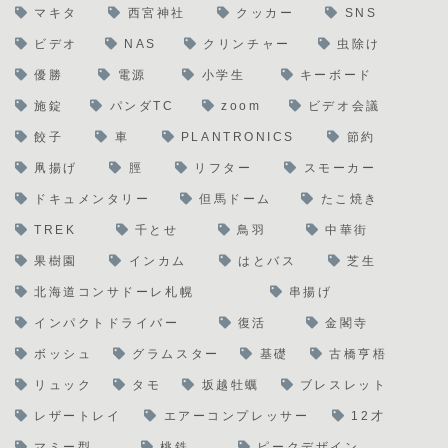
マキタ
西宮神社
クッカー
SNS
ビデオ
NAS
クリンチャー
虫除け
優勝
電源
小学生
キーボード
施錠
パンダTC
zoom
ビデオ会議
餃子
車
PLANTRONICS
節約
凧揚げ
脛
リフター
スモーカー
ドキュメンタリー
但馬ドーム
たこ焼き
TREK
千とせ
鳥羽
中華街
果樹園
インカム
はとバス
芝生
北海道コンサドーレ札幌
串揚げ
インパクトドライバー
復活
金閣寺
ボッシュ
グラムスター
基礎
古橋亨梧
リュック
タモ
坂越牡蠣
ブレスレット
レザートレイ
エアーコンプレッサー
12才
マミー型
桃鉄
ピークデザイン