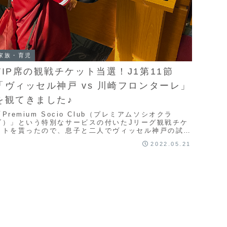
家族・育児
VIP席の観戦チケット当選！J1第11節
「ヴィッセル神戸 vs 川崎フロンターレ」
を観てきました♪
「Premium Socio Club（プレミアムソシオクラ
ブ）」という特別なサービスの付いたJリーグ観戦チケ
ットを貰ったので、息子と二人でヴィッセル神戸の試合
を楽しんできました♪平日夜の試合だったの...
2022.05.21