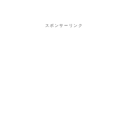
サーモジャケ
ット」で冬用
オリジナルチ
ームジャージ
を作りました♪
スポンサーリンク