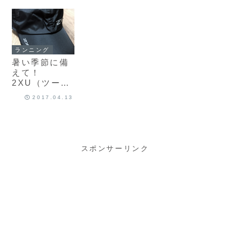
フガード」購
「Xベント リ
のゼッケンベ
入！
アジップ トラ
ルトを購入♪
イスーツ」購
入！
ランニング
暑い季節に備
えて！
2XU（ツータ
イムズユー）
2017.04.13
のランニング
キャップを購
入♪
スポンサーリンク