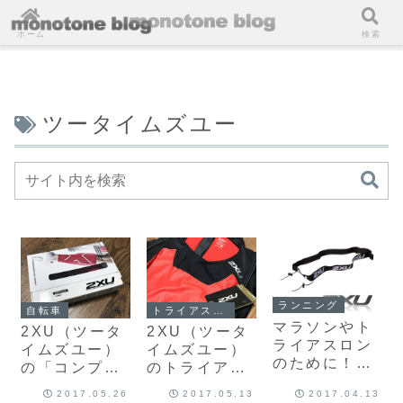
ホーム
検索
ツータイムズユー
ランニング
自転車
トライアスロン
マラソンやト
2XU（ツータ
2XU（ツータ
ライアスロン
イムズユー）
イムズユー）
のために！
の「コンプレ
のトライアス
2XU（ツータ
ッション カー
ロンウェア
2017.05.26
2017.05.13
2017.04.13
イムズユー）