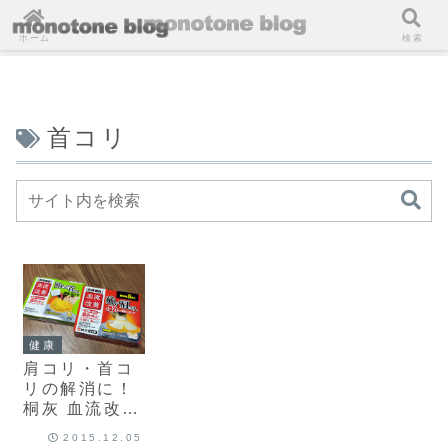
ホーム
検索
首コリ
健康
肩コリ・首コ
リの解消に！
桐灰 血流改善
肩ホットン＆
2015.12.05