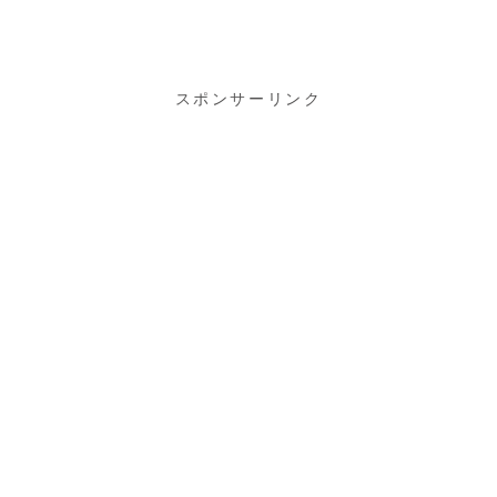
コカ
（SMART
ICOCA）」購
入♪
スポンサーリンク