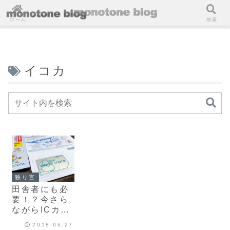
ホーム
検索
イコカ
独り言
田舎者にも必
要！？今さら
ながらICカー
ド乗車券「イ
2018.06.27