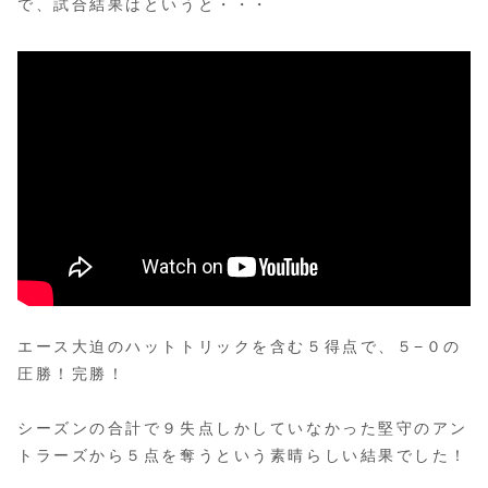
で、試合結果はというと・・・
エース大迫のハットトリックを含む５得点で、５−０の
圧勝！完勝！
シーズンの合計で９失点しかしていなかった堅守のアン
トラーズから５点を奪うという素晴らしい結果でした！