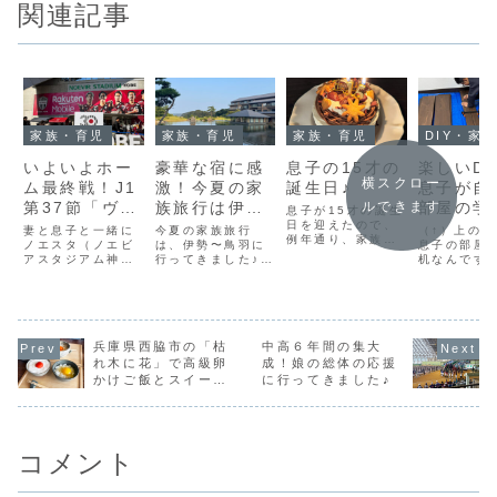
関連記事
家族・育児
家族・育児
家族・育児
DIY・家・庭
いよいよホー
豪華な宿に感
息子の15才の
楽しいDI
横スクロー
ム最終戦！J1
激！今夏の家
誕生日♪
息子が自
第37節「ヴィ
族旅行は伊
部屋の学
ルできます
息子が15才の誕生
ッセル神戸 vs
勢・鳥羽を楽
日を迎えたので、
に棚を作
妻と息子と一緒に
今夏の家族旅行
（↑）上の
例年通り、家族揃
FC東京」を観
ノエスタ（ノエビ
しんできまし
は、伊勢〜鳥羽に
した♪
息子の部屋
ってお祝いをしま
アスタジアム神
行ってきました♪夏
机なんです
てきました♪
た♪
した♪我が家では、
戸）に行き、J1第
休みとはいえ、子
前から机の
誕生日の夕飯メニ
37節「ヴィッセル
ども達がそれぞれ
が欲しいと
ューは主役がリク
神戸 vs FC東京」
の予定で忙しくな
たので、ど
エストすることに
を観てきました。
り、家族揃っての
が良いか自
なっているんです
J1リーグの今季ホ
時間を作るのが
えさせて、
が、息子は今年は
ーム最終戦です。
兵庫県西脇市の「枯
年々難しくなって
中高６年間の集大
少し手伝い
鶏の唐揚げを選ん
（ヴィッセル神戸
きましたが、なん
ら）自分で
れ木に花」で高級卵
成！娘の総体の応援
だようです。食後
はACLEというア
とか２日間だけ確
てみること
かけご飯とスイーツ
に行ってきました♪
のケーキも、もち
ジアの大会も戦っ
保して、１泊２日
した。希望
を食べてきました♪
ろん妻の手づくり
ていて、12/9にも
の旅行に行くこと
作るための
です♪いつも...
ノエスタで試合
ができました。そ
買いに行き
が...
んなわけで、早朝
ルステイン
に...
は...
コメント