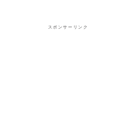
キー「ザ・グ
レンリベット
12年」
スポンサーリンク