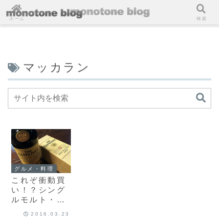
ホーム
検索
マッカラン
グルメ・料理
これぞ衝動買
い！？シング
ルモルト・ス
コッチウイス
2016.03.23