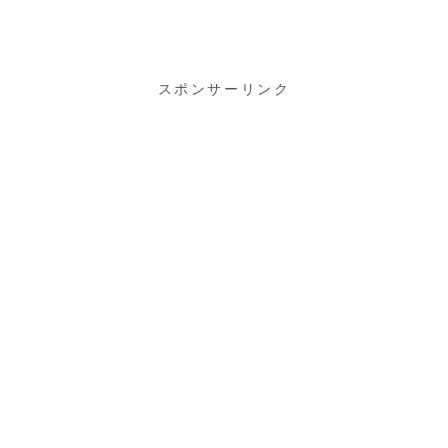
て紅山（小野
シ〜鴨池のヌ
アルプス）に
ートリア
登りました♪
スポンサーリンク