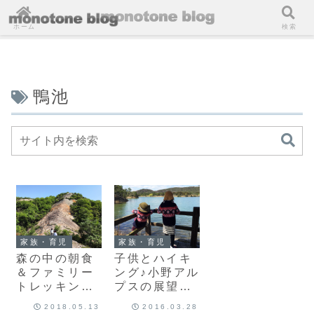
ホーム
検索
鴨池
家族・育児
家族・育児
森の中の朝食
子供とハイキ
＆ファミリー
ング♪小野アル
トレッキン
プスの展望デ
グ！家族揃っ
ッキでヤマメ
2018.05.13
2016.03.28