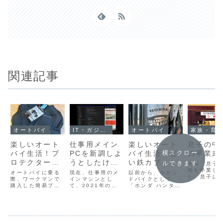
関連記事
オートバイ
IT・ガジェット・コンピュータ
オートバイ
家族・育
楽しいオート
仕事用メイン
楽しいオート
息子の中
バイ生活！プ
PCを新調しよ
バイ生活！古
の卒業式
横スクロー
ロテクター入
うとしたけど
い鉄カブ
ルできます
先日、息子
りのインナー
高価すぎて一
（HA02型ス
校を卒業し
オートバイに乗る
現在、仕事用のメ
以前から、セカン
た。息子は
ウェア「コミ
際、ワークマンで
旦保留・・・
インマシンとし
ーパーカブ
ドバイクとして
代表の答辞
購入した簡易プロ
て、2021年の末
「ホンダ ハンター
ネ SK-625」
90）を手に入
れていたこ
テクター入りのメ
頃に購入した、M1
カブ CT125」が
り、中学校
購入♪
れました♪
ッシュジャケット
Max搭載の
欲しいなぁと思っ
後の勇姿を
を着てたんです
MacBook Proを
てたんですが、こ
りと目に焼
が、今回新たに
使用しています。
の度、縁あってス
ることがで
「コミネ
もともと４年くら
ーパーカブ
た。いよい