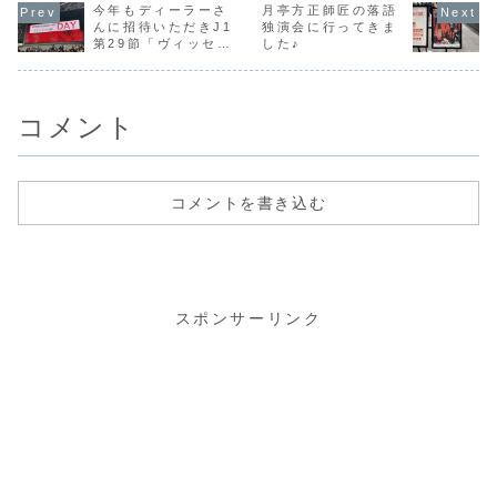
（KOMINE）バイ
い使えればイイな
90（HA02）を手
今年もディーラーさ
月亭方正師匠の落語
からは息子
ク用 アーマードト
ぁと考えて購入し
に入れました♪友達
生になりま
んに招待いただきJ1
独演会に行ってきま
ップインナーウエ
たモノだったんで
の知り合いが使わ
リギリまで
第29節「ヴィッセル
した♪
ア SK-625」とい
すが、少し前に
なくなった古いカ
自分で決め
神戸 vs 柏レイソ
う商品を購入して
「M5 Max搭載の
ブを持っていると
志望校に無
みました。バイク
新型MacBook
いうことで、それ
ル」を観てきました
し...
用品専門メーカ
P...
を安く譲って...
♪
ー...
コメント
コメントを書き込む
スポンサーリンク