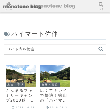
ホーム
検索
ハイマート佐仲
家族・育児
家族・育児
ふんまるファ
広くてキレイ
ミリーキャン
で快適！篠山
プ2018秋！お
の「ハイマー
友達家族とハ
ト佐仲」はと
2018.10.23
2018.08.31