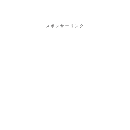
イマート佐仲
ても素敵なキ
に行ってきま
ャンプ場でし
した♪
た♪
スポンサーリンク