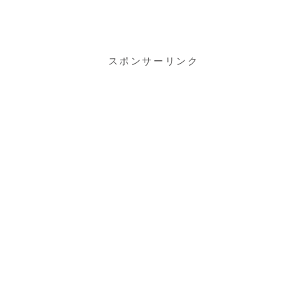
BOSCH製に
交換！
スポンサーリンク