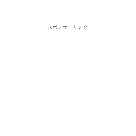
みの新春ふん
岩塩プレート
まるBBQ♪
で炭火BBQ♪
スポンサーリンク