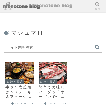
ホーム
検索
マシュマロ
家族・育児
家族・育児
牛タン塩釜焼
簡単で美味し
き＆ステーキ
い！ダッチオ
＆アヒージョ
ーブンで牛タ
他！家族ぐる
ン塩釜焼き＆
2018.01.08
2016.10.23