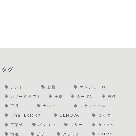
タグ
テント
交換
エンデューロ
レザークラフト
子供
カーボン
整備
正月
カレー
スケジュール
Final Edition
GENOVA
ロック
卒業式
パソコン
ブリー
カツメシ
鴨池
ピザ
クラッチ
GoPro