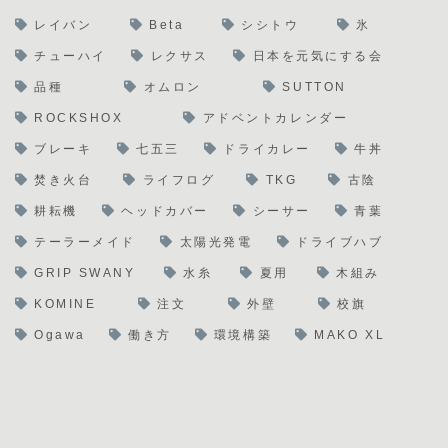
レイバン
Beta
シシトウ
氷
チューハイ
レクサス
日本を元気にする会
品種
オムロン
SUTTON
ROCKSHOX
アドベントカレンダー
ブレーキ
七五三
ドライカレー
牛丼
焚き火台
ライフログ
TKG
古陰
耕耘機
ヘッドカバー
シーサー
青葉
テーラーメイド
太陽光発電
ドライブハブ
GRIP SWANY
水糸
夏用
木組み
KOMINE
注文
外壁
校旗
Ogawa
働き方
環境構築
MAKO XL