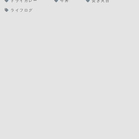
ドライカレー
牛丼
焚き火台
ライフログ