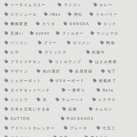
ツータイムズユー
ラジコン
カレー
スケジュール
iMac
神社
リカバリー
機種変更
カリタ
GENOVA
ロック
厄祓い
pyenv
フィルター
マシュマロ
パソコン
ブリー
カツメシ
鴨池
ピザ
デトックス
松阪牛
フライドチキン
リトルランプ
はさみ将棋
デザイン
色の選択
会員登録
包丁
シュガーポット
USキーボード
連載終了
タイヤセットペンチ
一番搾り
Beta
シシトウ
氷
チューハイ
レクサス
日本を元気にする会
品種
オムロン
SUTTON
ROCKSHOX
アドベントカレンダー
ブレーキ
七五三