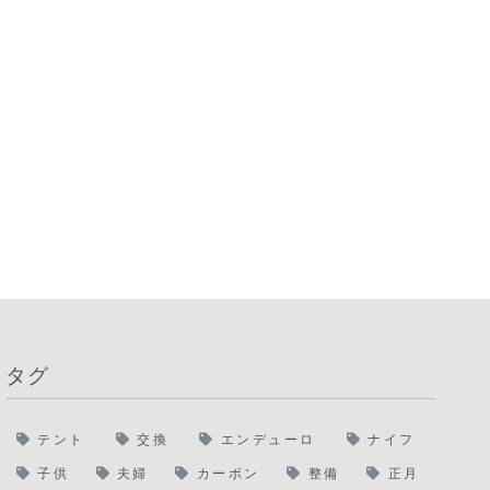
タグ
テント
交換
エンデューロ
ナイフ
子供
夫婦
カーボン
整備
正月