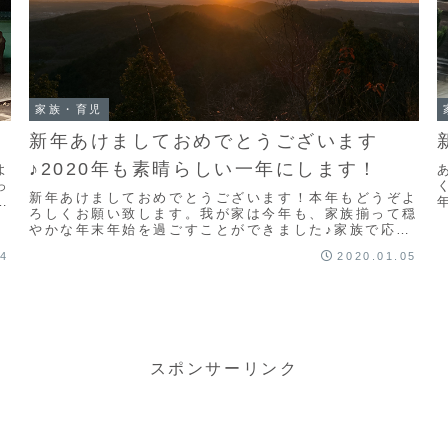
家族・育児
新年あけましておめでとうございます
♪2020年も素晴らしい一年にします！
よ
っ
新年あけましておめでとうございます！本年もどうぞよ
ろしくお願い致します。我が家は今年も、家族揃って穏
。
やかな年末年始を過ごすことができました♪家族で応援
越
しているヴィッセル神戸が天皇杯の決勝に進んだの
04
2020.01.05
で、...
スポンサーリンク